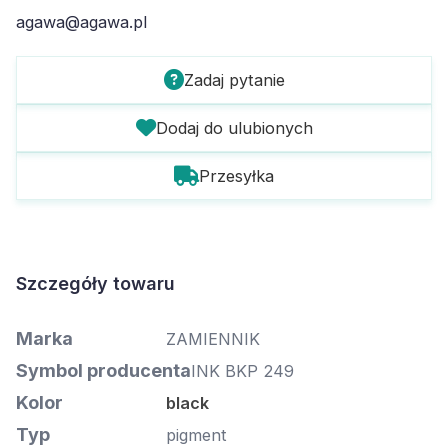
agawa@agawa.pl
Zadaj pytanie
Dodaj do ulubionych
Przesyłka
Szczegóły towaru
Marka
ZAMIENNIK
Symbol producenta
INK BKP 249
Kolor
black
Typ
pigment