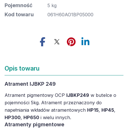
Pojemność
5 kg
Kod towaru
061H60AO1BP05000
Opis towaru
Atrament IJBKP 249
Atrament pigmentowy OCP
IJBKP249
w butelce o
pojemności 5kg. Atrament przeznaczony do
napełniania wkładów atramentowych
HP15
,
HP45
,
HP300
,
HP650
i wielu innych.
Atramenty pigmentowe