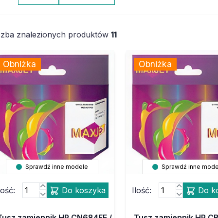
czba znalezionych produktów
11
Obniżka
Obniżka
Sprawdź inne modele
Sprawdź inne mode
lość:
Do koszyka
Ilość:
Do k
Tusz zamiennik HP CN684EE /
Tusz zamiennik HP CB