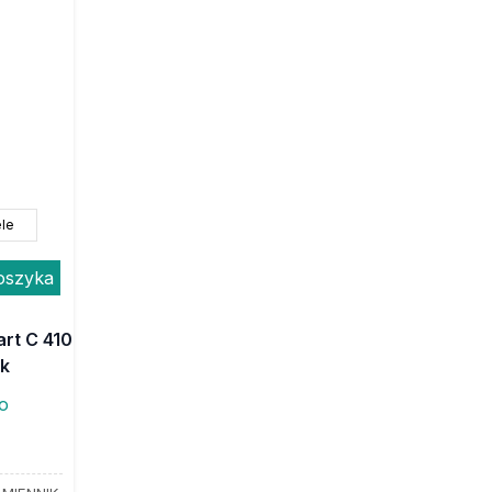
le
oszyka
rt C 410
ik
to