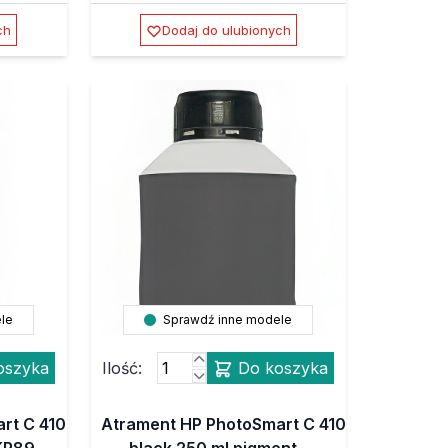
ch
Dodaj do ulubionych
le
Sprawdź inne modele
oszyka
Ilość:
Do koszyka
rt C 410
Atrament HP PhotoSmart C 410
BKP89
black 250 ml pigment