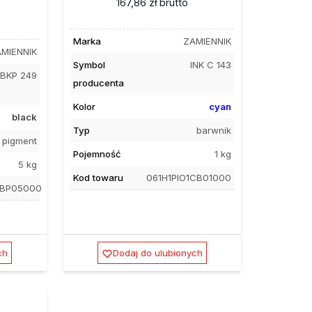
167,86 zł
brutto
Marka
ZAMIENNIK
MIENNIK
Symbol
INK C 143
 BKP 249
producenta
Kolor
cyan
black
Typ
barwnik
pigment
Pojemność
1 kg
5 kg
Kod towaru
061H1PIO1CB01000
1BP05000
ch
Dodaj do ulubionych