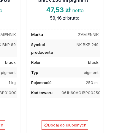
47,53 zł
to
netto
58,46 zł
brutto
MIENNIK
Marka
ZAMIENNIK
K BKP 89
Symbol
INK BKP 249
producenta
black
Kolor
black
pigment
Typ
pigment
1 kg
Pojemność
250 ml
1BP01000
Kod towaru
061H60AO1BP00250
ch
Dodaj do ulubionych