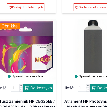
Dodaj do ulubionych
Dodaj do ulubiony
Obniżka
Sprawdź inne modele
Sprawdź inne mode
lość:
Do koszyka
Ilość:
Do k
Tusz zamiennik HP CB325EE /
Atrament HP PhotoSma
P 364 Y XL do HP PhotoSmart
black 1 kg pigment 