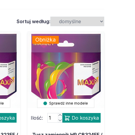
Sortuj według:
Obniżka
le
Sprawdź inne modele
oszyka
Ilość:
Do koszyka
323EE /
Tusz zamiennik HP CB324EE /