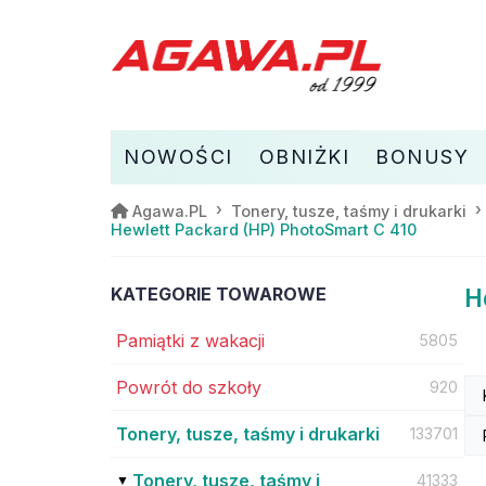
NOWOŚCI
OBNIŻKI
BONUSY
Agawa.PL
Tonery, tusze, taśmy i drukarki
Hewlett Packard (HP) PhotoSmart C 410
KATEGORIE TOWAROWE
H
Pamiątki z wakacji
5805
Powrót do szkoły
920
Tonery, tusze, taśmy i drukarki
133701
Tonery, tusze, taśmy i
41333