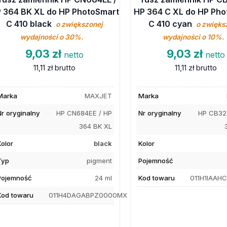
 364 BK XL do HP PhotoSmart
HP 364 C XL do HP Ph
C 410 black
C 410 cyan
o zwiększonej
o zwięks
wydajności o 30%.
wydajności o 10%.
9,03 zł
9,03 zł
netto
netto
11,11 zł
brutto
11,11 zł
brutto
Marka
MAXJET
Marka
Nr oryginalny
HP CN684EE / HP
Nr oryginalny
HP CB32
364 BK XL
Kolor
black
Kolor
Typ
pigment
Pojemność
Pojemność
24 ml
Kod towaru
011H1IAA
Kod towaru
011H4DAGABPZ0000MX