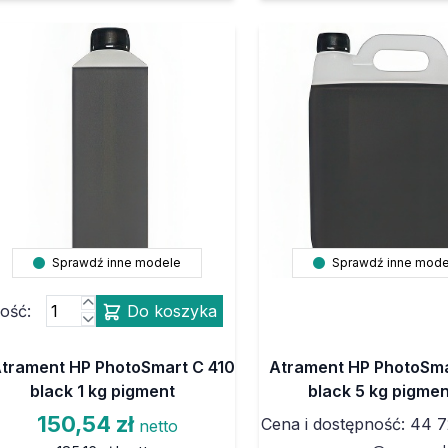
Sprawdź inne modele
Sprawdź inne mode
lość:
Do koszyka
trament HP PhotoSmart C 410
Atrament HP PhotoSma
black 1 kg pigment
black 5 kg pigmen
150,54 zł
Cena i dostępność: 44 7
netto