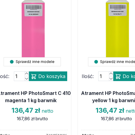
Sprawdź inne modele
Sprawdź inne mode
lość:
Do koszyka
Ilość:
Do k
trament HP PhotoSmart C 410
Atrament HP PhotoSma
magenta 1 kg barwnik
yellow 1 kg barwn
136,47 zł
136,47 zł
netto
net
167,86 zł
brutto
167,86 zł
brutto