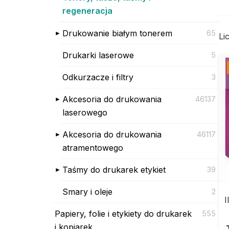
regeneracja
Drukowanie białym tonerem
65
Li
Drukarki laserowe
5
Odkurzacze i filtry
3
Akcesoria do drukowania
46137
laserowego
Akcesoria do drukowania
46117
atramentowego
Taśmy do drukarek etykiet
39
Smary i oleje
2
I
Papiery, folie i etykiety do drukarek
555
i kopiarek