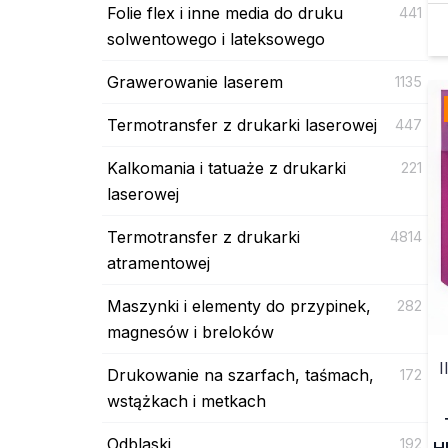
Folie flex i inne media do druku
441
solwentowego i lateksowego
Grawerowanie laserem
1135
Termotransfer z drukarki laserowej
447
Kalkomania i tatuaże z drukarki
221
laserowej
Termotransfer z drukarki
4814
atramentowej
Maszynki i elementy do przypinek,
282
magnesów i breloków
I
Drukowanie na szarfach, taśmach,
172
wstążkach i metkach
Odblaski
192
H