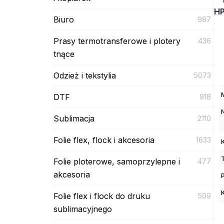
HP
Biuro
987
Prasy termotransferowe i plotery
436
tnące
Odzież i tekstylia
5073
DTF
918
Sublimacja
2110
Folie flex, flock i akcesoria
1633
Folie ploterowe, samoprzylepne i
477
akcesoria
Folie flex i flock do druku
509
sublimacyjnego