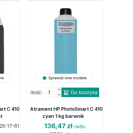
le
Sprawdź inne modele
Ilość:
Do koszyka
rt C 410
Atrament HP PhotoSmart C 410
t
cyan 1 kg barwnik
136,47 zł
25-17-61
netto