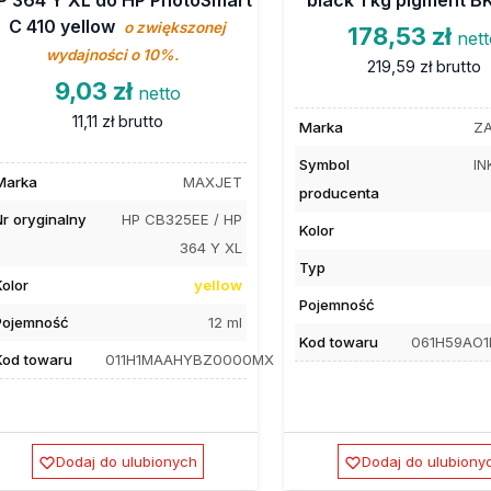
C 410 yellow
o zwiększonej
178,53 zł
net
wydajności o 10%.
219,59 zł
brutto
9,03 zł
netto
11,11 zł
brutto
Marka
ZA
Symbol
IN
Marka
MAXJET
producenta
Nr oryginalny
HP CB325EE / HP
Kolor
364 Y XL
Typ
Kolor
yellow
Pojemność
Pojemność
12 ml
Kod towaru
061H59AO
Kod towaru
011H1MAAHYBZ0000MX
Dodaj do ulubionych
Dodaj do ulubiony