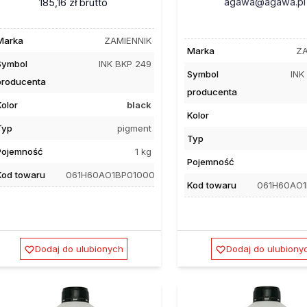
agawa@agawa.pl
185,16 zł
brutto
Marka
ZAMIENNIK
Marka
ZA
Symbol
INK BKP 249
Symbol
INK
producenta
producenta
Kolor
black
Kolor
Typ
pigment
Typ
Pojemność
1 kg
Pojemność
Kod towaru
061H60AO1BP01000
Kod towaru
061H60AO
Dodaj do ulubionych
Dodaj do ulubiony