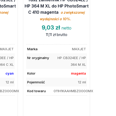
otoSmart
HP 364 M XL do HP PhotoSmart
C 410 magenta
zonej
o zwiększonej
wydajności o 10%.
9,03 zł
netto
11,11 zł
brutto
MAXJET
Marka
MAXJET
3EE / HP
Nr oryginalny
HP CB324EE / HP
364 C XL
364 M XL
cyan
Kolor
magenta
12 ml
Pojemność
12 ml
HCBZ0000MX
Kod towaru
011H1KAAHMBZ0000MX