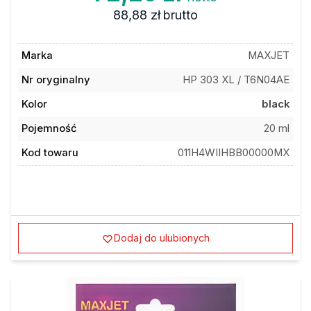
88,88 zł
brutto
Marka
MAXJET
Nr oryginalny
HP 303 XL / T6N04AE
Kolor
black
Pojemność
20 ml
Kod towaru
011H4WIIHBB00000MX
Dodaj do ulubionych