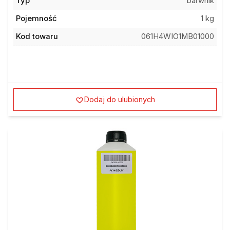
Typ
barwnik
Pojemność
1 kg
Kod towaru
061H4WIO1MB01000
Dodaj do ulubionych