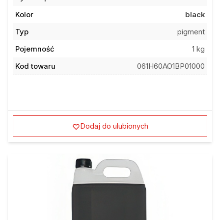
Kolor
black
Typ
pigment
Pojemność
1 kg
Kod towaru
061H60AO1BP01000
Dodaj do ulubionych