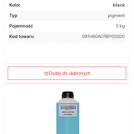
Kolor
black
Typ
pigment
Pojemność
5 kg
Kod towaru
061H60AO1BP05000
Dodaj do ulubionych