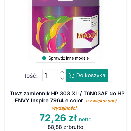
Sprawdź inne modele
Ilość:
Do koszyka
Tusz zamiennik HP 303 XL / T6N03AE do HP
ENVY Inspire 7964 e color
o zwiększonej
wydajności
72,26 zł
netto
88,88 zł
brutto