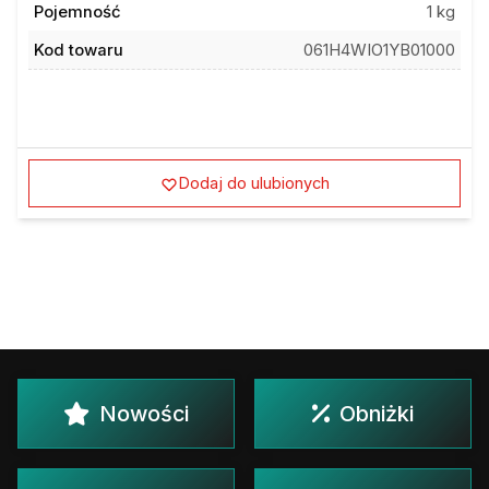
Pojemność
1 kg
Kod towaru
061H4WIO1YB01000
Dodaj do ulubionych
Nowości
Obniżki