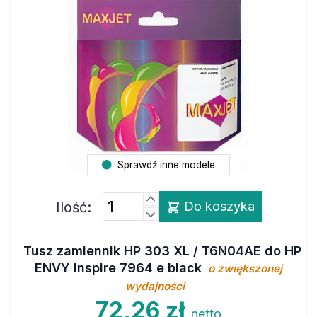
Sprawdź inne modele
Ilość:
Do koszyka
Tusz zamiennik HP 303 XL / T6N04AE do HP
ENVY Inspire 7964 e black
o zwiększonej
wydajności
72,26 zł
netto