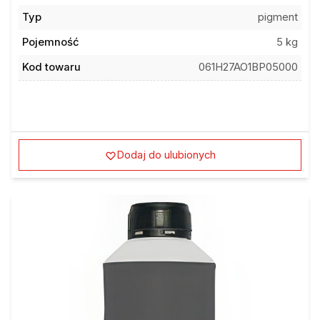
Typ
pigment
Pojemność
5 kg
Kod towaru
061H27AO1BP05000
Dodaj do ulubionych