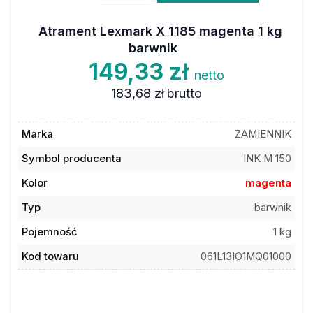
Atrament Lexmark X 1185 magenta 1 kg
barwnik
149,33 zł
netto
183,68 zł
brutto
Marka
ZAMIENNIK
Symbol producenta
INK M 150
Kolor
magenta
Typ
barwnik
Pojemność
1 kg
Kod towaru
061L13IO1MQ01000