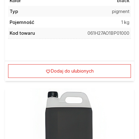
Kolor
black
Typ
pigment
Pojemność
1 kg
Kod towaru
061H27AO1BP01000
Dodaj do ulubionych