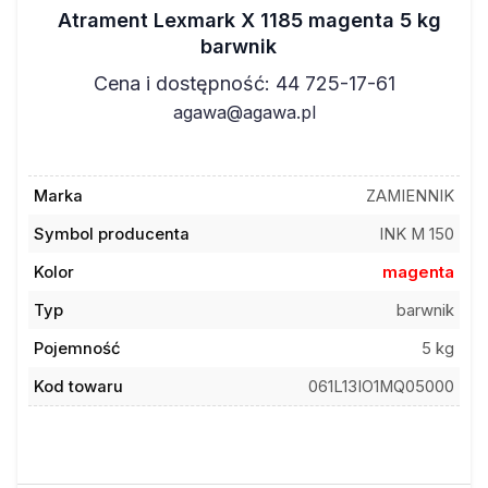
Atrament Lexmark X 1185 magenta 5 kg
barwnik
Cena i dostępność: 44 725-17-61
agawa@agawa.pl
Marka
ZAMIENNIK
Symbol producenta
INK M 150
Kolor
magenta
Typ
barwnik
Pojemność
5 kg
Kod towaru
061L13IO1MQ05000