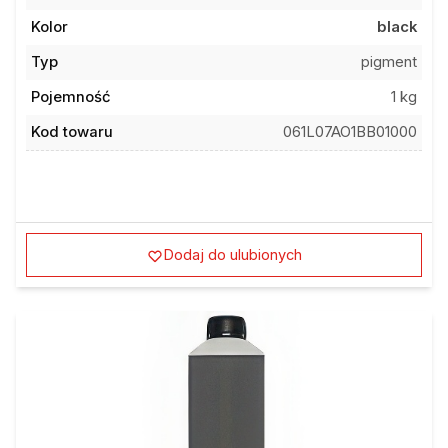
Kolor
black
Typ
pigment
Pojemność
1 kg
Kod towaru
061L07AO1BB01000
Dodaj do ulubionych