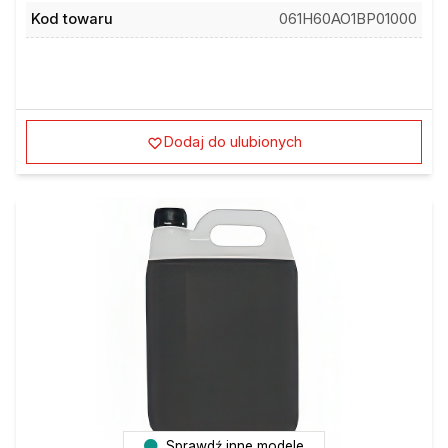
Kod towaru
061H60AO1BP01000
Dodaj do ulubionych
Sprawdź inne modele