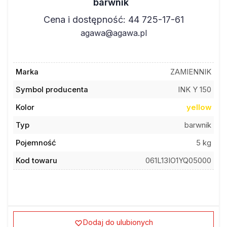
barwnik
Cena i dostępność: 44 725-17-61
agawa@agawa.pl
Marka
ZAMIENNIK
Symbol producenta
INK Y 150
Kolor
yellow
Typ
barwnik
Pojemność
5 kg
Kod towaru
061L13IO1YQ05000
Dodaj do ulubionych