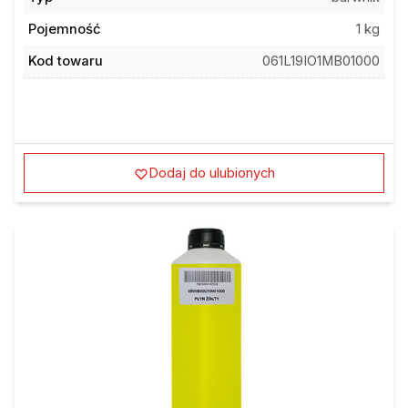
Pojemność
1 kg
Kod towaru
061L19IO1MB01000
Dodaj do ulubionych