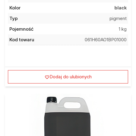
Kolor
black
Typ
pigment
Pojemność
1 kg
Kod towaru
061H60AO1BP01000
Dodaj do ulubionych