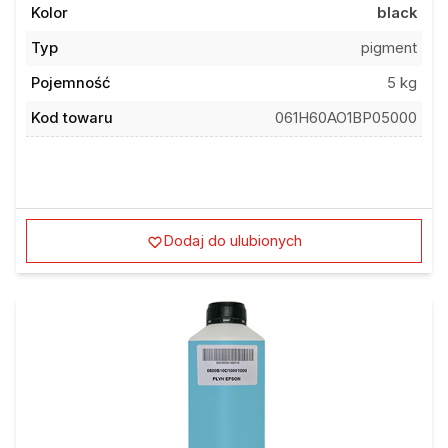
Kolor
black
Typ
pigment
Pojemność
5 kg
Kod towaru
061H60AO1BP05000
Dodaj do ulubionych