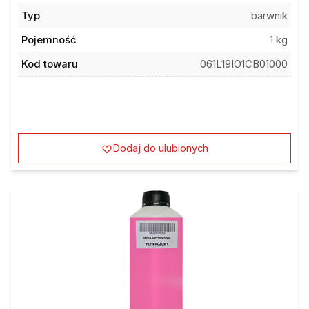
Typ
barwnik
Pojemność
1 kg
Kod towaru
061L19IO1CB01000
Dodaj do ulubionych