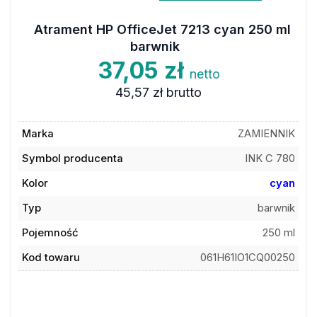
Atrament HP OfficeJet 7213 cyan 250 ml
barwnik
37,05 zł
netto
45,57 zł
brutto
Marka
ZAMIENNIK
Symbol producenta
INK C 780
Kolor
cyan
Typ
barwnik
Pojemność
250 ml
Kod towaru
061H61IO1CQ00250