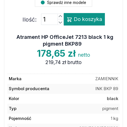
Ilość:
Do koszyka
Atrament HP OfficeJet 7213 black 1 kg
pigment BKP89
178,65 zł
netto
219,74 zł
brutto
Marka
ZAMIENNIK
Symbol producenta
INK BKP 89
Kolor
black
Typ
pigment
Pojemność
1 kg
Kod towaru
061H59AO1BP01000