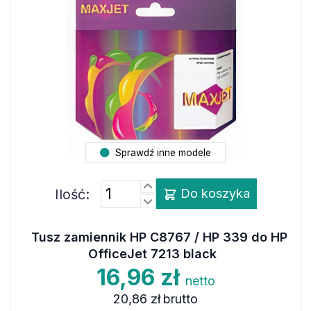
Sprawdź inne modele
Ilość:
Do koszyka
Tusz zamiennik HP C8767 / HP 339 do HP
OfficeJet 7213 black
16,96 zł
netto
20,86 zł
brutto