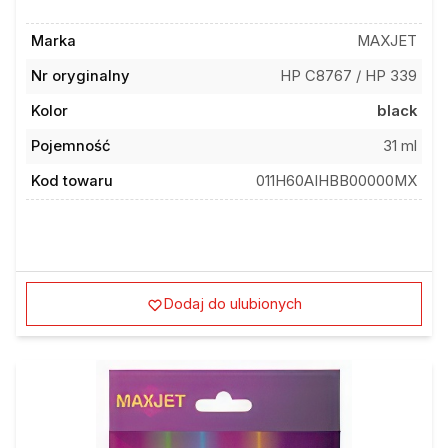
Marka
MAXJET
Nr oryginalny
HP C8767 / HP 339
Kolor
black
Pojemność
31 ml
Kod towaru
011H60AIHBB00000MX
Dodaj do ulubionych