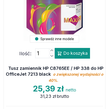
Sprawdź inne modele
Ilość:
Do koszyka
Tusz zamiennik HP C8765EE / HP 338 do HP
OfficeJet 7213 black
o zwiększonej wydajności o
40%.
25,39 zł
netto
31,23 zł
brutto
Marka
MAXJET