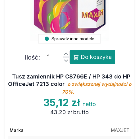
Sprawdź inne modele
Ilość:
Do koszyka
Tusz zamiennik HP C8766E / HP 343 do HP
OfficeJet 7213 color
o zwiększonej wydajności o
70%.
35,12 zł
netto
43,20 zł
brutto
Marka
MAXJET
Nr oryginalny
HP C8766E / HP 343