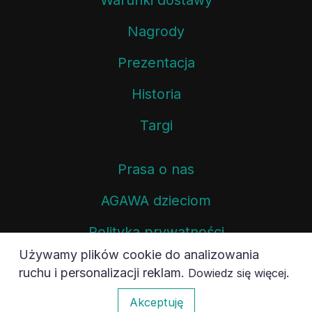
Nagrody
Prezentacja
Historia
Targi
Prasa o nas
AGAWA dzieciom
Polityka prywatności
Używamy plików cookie do analizowania
Mural AGAWA.PL
ruchu i personalizacji reklam.
.
Dowiedz się więcej
0
Termotransfer.pl
Akceptuję