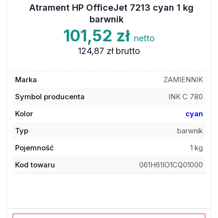
Atrament HP OfficeJet 7213 cyan 1 kg
barwnik
101,52 zł
netto
124,87 zł
brutto
Marka
ZAMIENNIK
Symbol producenta
INK C 780
Kolor
cyan
Typ
barwnik
Pojemność
1 kg
Kod towaru
061H61IO1CQ01000