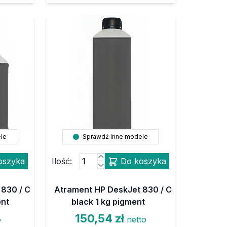
le
Sprawdź inne modele
oszyka
Ilość:
Do koszyka
830 / C
Atrament HP DeskJet 830 / C
ent
black 1 kg pigment
150,54 zł
o
netto