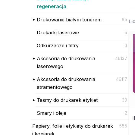
regeneracja
Drukowanie białym tonerem
65
Li
Drukarki laserowe
5
Odkurzacze i filtry
3
Akcesoria do drukowania
46137
laserowego
Akcesoria do drukowania
46117
atramentowego
Taśmy do drukarek etykiet
39
Smary i oleje
2
I
Papiery, folie i etykiety do drukarek
555
i kopiarek