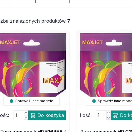
czba znalezionych produktów
7
Sprawdź inne modele
Sprawdź inne mode
lość:
Do koszyka
Ilość:
Do k
Tusz zamiennik HP 51645A /
Tusz zamiennik HP C1