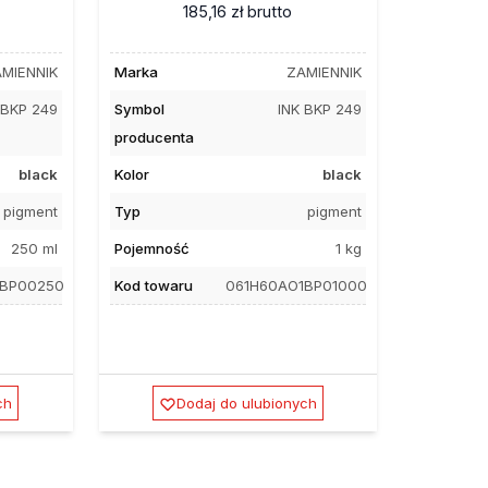
185,16 zł
brutto
MIENNIK
Marka
ZAMIENNIK
 BKP 249
Symbol
INK BKP 249
producenta
black
Kolor
black
pigment
Typ
pigment
250 ml
Pojemność
1 kg
1BP00250
Kod towaru
061H60AO1BP01000
ch
Dodaj do ulubionych