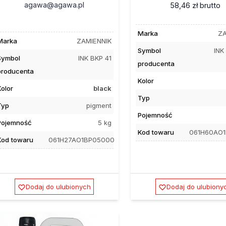
agawa@agawa.pl
58,46 zł
brutto
Marka
ZA
Marka
ZAMIENNIK
Symbol
INK
Symbol
INK BKP 41
producenta
producenta
Kolor
Kolor
black
Typ
Typ
pigment
Pojemność
Pojemność
5 kg
Kod towaru
061H60AO
Kod towaru
061H27AO1BP05000
Dodaj do ulubionych
Dodaj do ulubiony