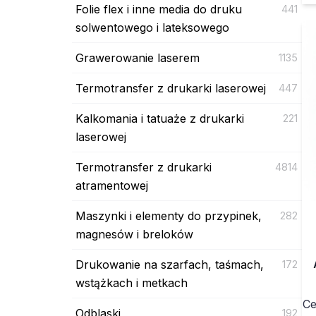
Folie flex i inne media do druku
441
solwentowego i lateksowego
Grawerowanie laserem
1135
Termotransfer z drukarki laserowej
447
Kalkomania i tatuaże z drukarki
221
laserowej
Termotransfer z drukarki
4814
atramentowej
Maszynki i elementy do przypinek,
282
magnesów i breloków
Drukowanie na szarfach, taśmach,
172
wstążkach i metkach
Ce
Odblaski
192