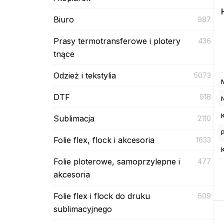
Biuro
987
Prasy termotransferowe i plotery
436
tnące
Odzież i tekstylia
5073
DTF
918
Sublimacja
2110
Folie flex, flock i akcesoria
1633
Folie ploterowe, samoprzylepne i
477
akcesoria
Folie flex i flock do druku
509
sublimacyjnego