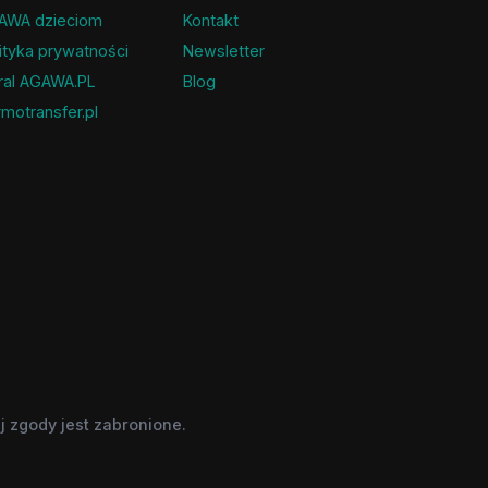
AWA dzieciom
Kontakt
ityka prywatności
Newsletter
ral AGAWA.PL
Blog
motransfer.pl
 zgody jest zabronione.