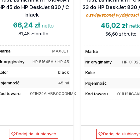
HP 45 do HP DeskJet 830 / C
23 do HP DeskJet 830 /
black
o zwiększonej wydajności
66,24 zł
46,02 zł
netto
nett
81,48 zł
brutto
56,60 zł
brutto
Marka
MAXJET
Marka
Nr oryginalny
HP 51645A / HP 45
Nr oryginalny
HP C1823
Kolor
black
Kolor
Pojemność
45 ml
Pojemność
Kod towaru
011H24AIHBB0000NMX
Kod towaru
011H21IGA
Dodaj do ulubionych
Dodaj do ulubiony