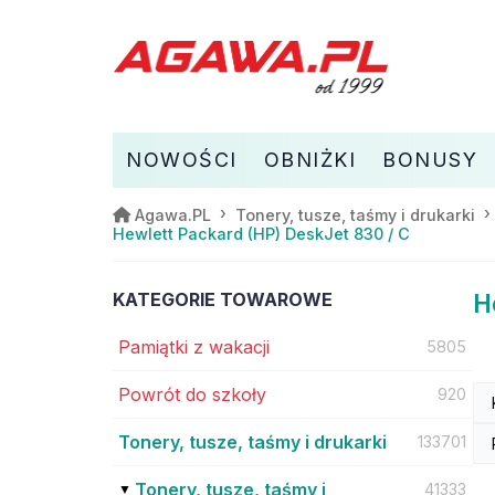
NOWOŚCI
OBNIŻKI
BONUSY
Agawa.PL
Tonery, tusze, taśmy i drukarki
Hewlett Packard (HP) DeskJet 830 / C
KATEGORIE TOWAROWE
H
Pamiątki z wakacji
5805
Powrót do szkoły
920
Tonery, tusze, taśmy i drukarki
133701
Tonery, tusze, taśmy i
41333