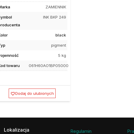
Marka
ZAMIENNIK
Symbol
INK BKP 249
producenta
Kolor
black
Typ
pigment
Pojemność
5 kg
Kod towaru
061H60AO1BP05000
Dodaj do ulubionych
Lokalizacja
Regulamin
Pra