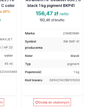
 C color
black 1 kg pigment BKP41
 o 20%.
156,47 zł
netto
o
192,46 zł
brutto
Marka
ZAMIENNIK
MAXJET
Symbol
INK BKP 41
 / HP 23
producenta
color
Kolor
black
45 ml
Typ
pigment
KBZ0000MX
Pojemność
1 kg
Kod towaru
061H27AO1BP01000
ch
Dodaj do ulubionych