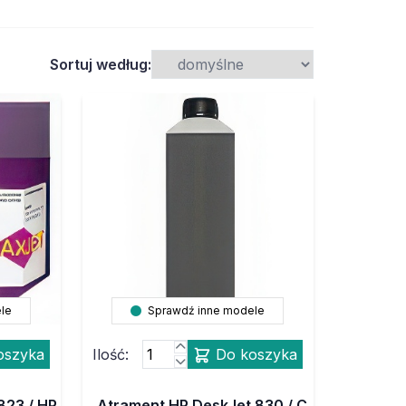
Sortuj według:
le
Sprawdź inne modele
oszyka
Ilość:
Do koszyka
823 / HP
Atrament HP DeskJet 830 / C