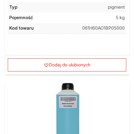
Typ
pigment
Pojemność
5 kg
Kod towaru
061H60AO1BP05000
Dodaj do ulubionych