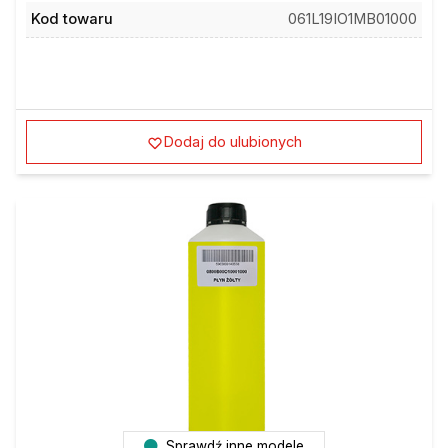
Kod towaru
061L19IO1MB01000
Dodaj do ulubionych
Sprawdź inne modele