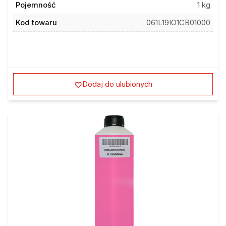
Pojemność
1 kg
Kod towaru
061L19IO1CB01000
Dodaj do ulubionych