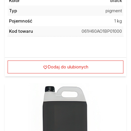
Kolor
black
Typ
pigment
Pojemność
1 kg
Kod towaru
061H60AO1BP01000
Dodaj do ulubionych