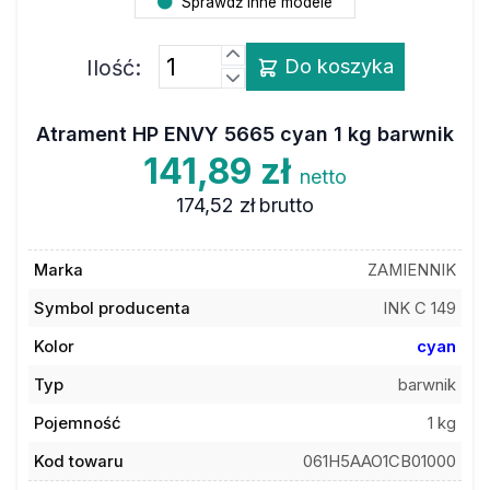
Sprawdź inne modele
Ilość:
Do koszyka
Atrament HP ENVY 5665 cyan 1 kg barwnik
141,89 zł
netto
174,52 zł
brutto
Marka
ZAMIENNIK
Symbol producenta
INK C 149
Kolor
cyan
Typ
barwnik
Pojemność
1 kg
Kod towaru
061H5AAO1CB01000