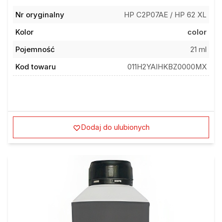
Nr oryginalny
HP C2P07AE / HP 62 XL
Kolor
color
Pojemność
21 ml
Kod towaru
011H2YAIHKBZ0000MX
Dodaj do ulubionych