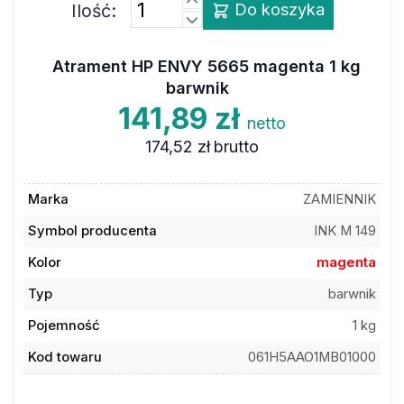
Ilość:
Do koszyka
Atrament HP ENVY 5665 magenta 1 kg
barwnik
141,89 zł
netto
174,52 zł
brutto
Marka
ZAMIENNIK
Symbol producenta
INK M 149
Kolor
magenta
Typ
barwnik
Pojemność
1 kg
Kod towaru
061H5AAO1MB01000