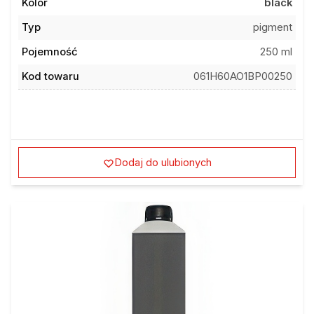
Kolor
black
Typ
pigment
Pojemność
250 ml
Kod towaru
061H60AO1BP00250
Dodaj do ulubionych