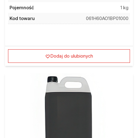
Pojemność
1 kg
Kod towaru
061H60AO1BP01000
Dodaj do ulubionych