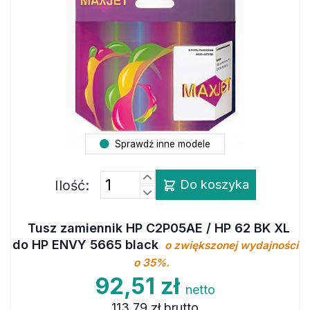
Sprawdź inne modele
Ilość:
Do koszyka
Tusz zamiennik HP C2P05AE / HP 62 BK XL
do HP ENVY 5665 black
o zwiększonej wydajności
o 35%.
92,51 zł
netto
113,79 zł
brutto