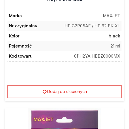
Marka
MAXJET
Nr oryginalny
HP C2P05AE / HP 62 BK XL
Kolor
black
Pojemność
21 ml
Kod towaru
011H2YAIHBBZ0000MX
Dodaj do ulubionych