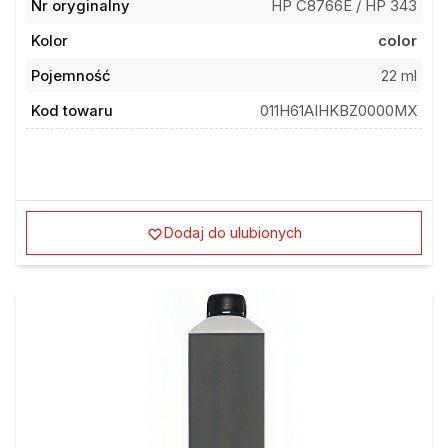
Nr oryginalny
HP C8766E / HP 343
Kolor
color
Pojemność
22 ml
Kod towaru
011H61AIHKBZ0000MX
Dodaj do ulubionych