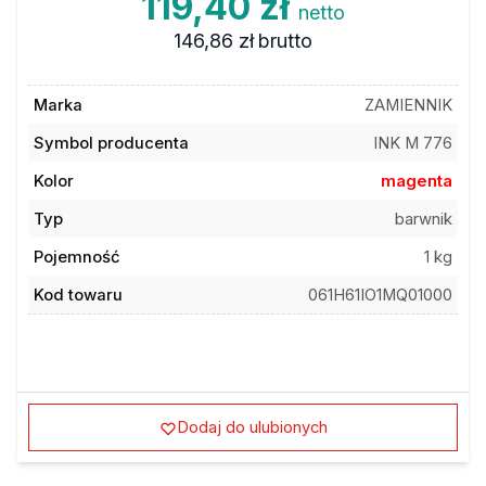
119,40 zł
netto
146,86 zł
brutto
Marka
ZAMIENNIK
Symbol producenta
INK M 776
Kolor
magenta
Typ
barwnik
Pojemność
1 kg
Kod towaru
061H61IO1MQ01000
Dodaj do ulubionych