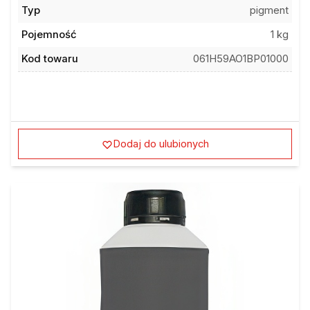
Typ
pigment
Pojemność
1 kg
Kod towaru
061H59AO1BP01000
Dodaj do ulubionych