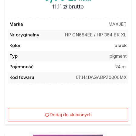
11,11 zł
brutto
Marka
MAXJET
Nr oryginalny
HP CN684EE / HP 364 BK XL
Kolor
black
Typ
pigment
Pojemność
24 ml
Kod towaru
011H4DAGABPZ0000MX
Dodaj do ulubionych