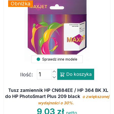
Obniżka
Sprawdź inne modele
Ilość:
Do koszyka
Tusz zamiennik HP CN684EE / HP 364 BK XL
do HP PhotoSmart Plus 209 black
o zwiększonej
wydajności o 30%.
9,03 zł
netto