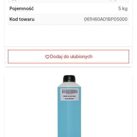
Pojemność
5 kg
Kod towaru
061H60AO1BP05000
Dodaj do ulubionych