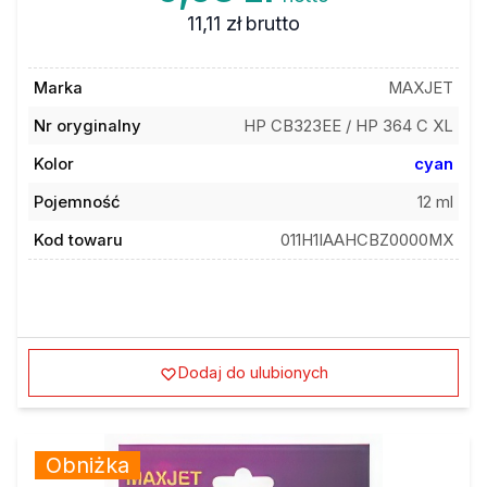
11,11 zł
brutto
Marka
MAXJET
Nr oryginalny
HP CB323EE / HP 364 C XL
Kolor
cyan
Pojemność
12 ml
Kod towaru
011H1IAAHCBZ0000MX
Dodaj do ulubionych
Obniżka