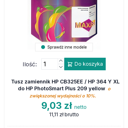
Sprawdź inne modele
Ilość:
Do koszyka
Tusz zamiennik HP CB325EE / HP 364 Y XL
do HP PhotoSmart Plus 209 yellow
o
zwiększonej wydajności o 10%.
9,03 zł
netto
11,11 zł
brutto