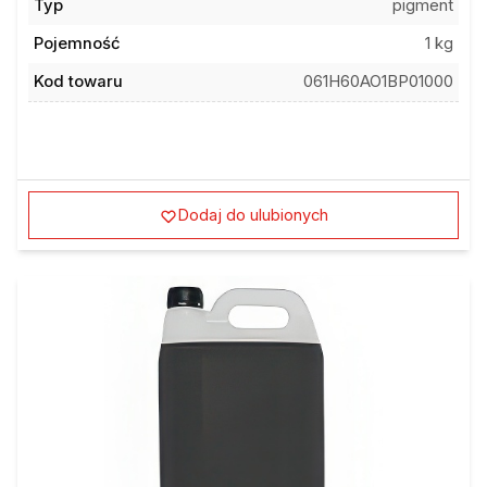
Typ
pigment
Pojemność
1 kg
Kod towaru
061H60AO1BP01000
Dodaj do ulubionych