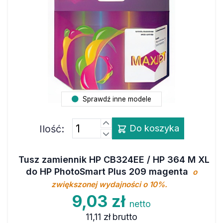
Sprawdź inne modele
Ilość:
Do koszyka
Tusz zamiennik HP CB324EE / HP 364 M XL
do HP PhotoSmart Plus 209 magenta
o
zwiększonej wydajności o 10%.
9,03 zł
netto
11,11 zł
brutto