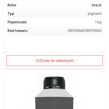
Kolor
black
Typ
pigment
Pojemność
1 kg
Kod towaru
061H59AO1BP01000
Dodaj do ulubionych