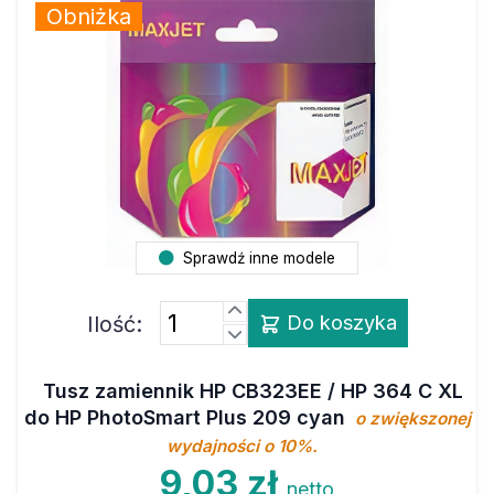
Obniżka
Sprawdź inne modele
Ilość:
Do koszyka
Tusz zamiennik HP CB323EE / HP 364 C XL
do HP PhotoSmart Plus 209 cyan
o zwiększonej
wydajności o 10%.
9,03 zł
netto