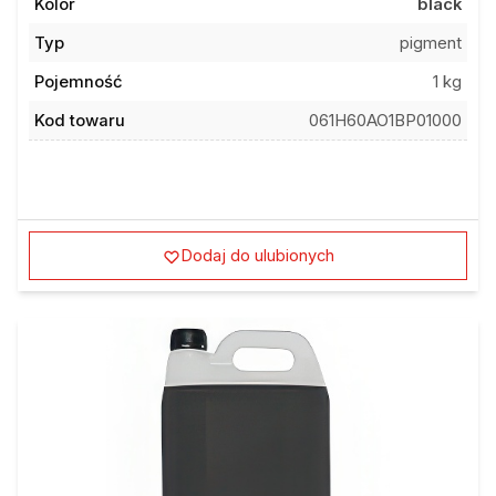
Kolor
black
Typ
pigment
Pojemność
1 kg
Kod towaru
061H60AO1BP01000
Dodaj do ulubionych