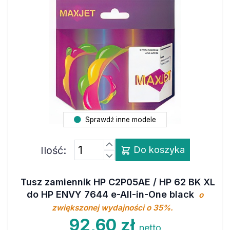
Sprawdź inne modele
Ilość:
Do koszyka
Tusz zamiennik HP C2P05AE / HP 62 BK XL
do HP ENVY 7644 e-All-in-One black
o
zwiększonej wydajności o 35%.
92,60 zł
netto