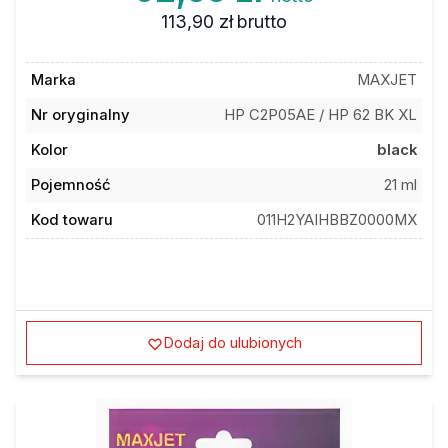
113,90 zł
brutto
Marka
MAXJET
Nr oryginalny
HP C2P05AE / HP 62 BK XL
Kolor
black
Pojemność
21 ml
Kod towaru
011H2YAIHBBZ0000MX
Dodaj do ulubionych