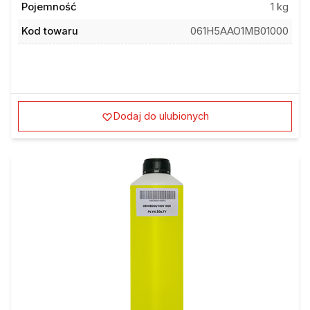
Pojemność
1 kg
Kod towaru
061H5AAO1MB01000
Dodaj do ulubionych