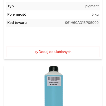
Typ
pigment
Pojemność
5 kg
Kod towaru
061H60AO1BP05000
Dodaj do ulubionych