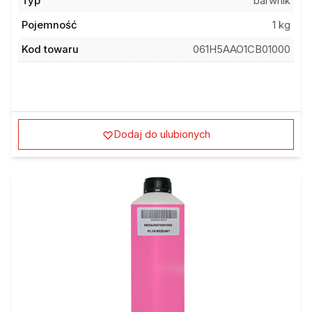
Typ
barwnik
Pojemność
1 kg
Kod towaru
061H5AAO1CB01000
Dodaj do ulubionych