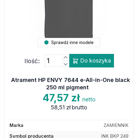
Sprawdź inne modele
Ilość:
Do koszyka
Atrament HP ENVY 7644 e-All-in-One black
250 ml pigment
47,57 zł
netto
58,51 zł
brutto
Marka
ZAMIENNIK
Symbol producenta
INK BKP 249