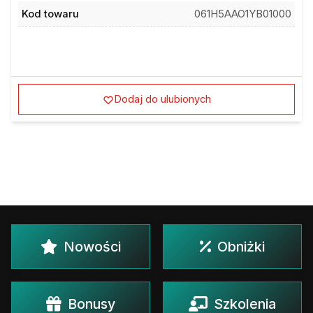
Kod towaru
061H5AAO1YB01000
Dodaj do ulubionych
Nowości
Obniżki
Bonusy
Szkolenia