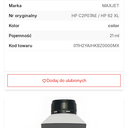
Marka
MAXJET
Nr oryginalny
HP C2P07AE / HP 62 XL
Kolor
color
Pojemność
21 ml
Kod towaru
011H2YAIHKBZ0000MX
Dodaj do ulubionych