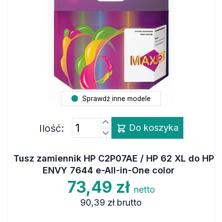
Sprawdź inne modele
Ilość:
Do koszyka
Tusz zamiennik HP C2P07AE / HP 62 XL do HP
ENVY 7644 e-All-in-One color
73,49 zł
netto
90,39 zł
brutto