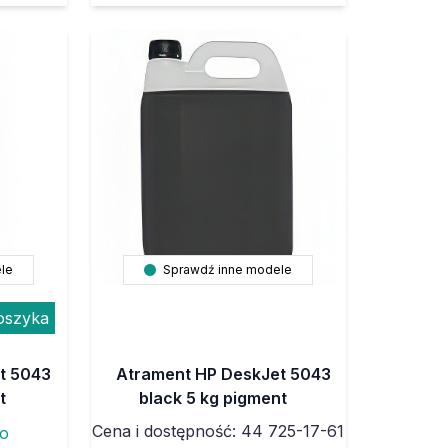
le
Sprawdź inne modele
oszyka
t 5043
Atrament HP DeskJet 5043
t
black 5 kg pigment
Cena i dostępność: 44 725-17-61
to