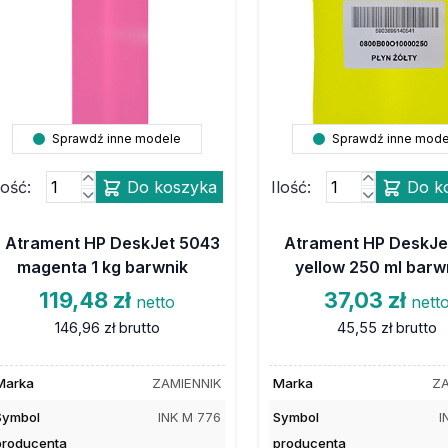
Sprawdź inne modele
Sprawdź inne mode
lość:
Do koszyka
Ilość:
Do k
Atrament HP DeskJet 5043
Atrament HP DeskJe
magenta 1 kg barwnik
yellow 250 ml barw
119,48 zł
37,03 zł
netto
nett
146,96 zł
brutto
45,55 zł
brutto
Marka
ZAMIENNIK
Marka
ZA
Symbol
INK M 776
Symbol
I
producenta
producenta