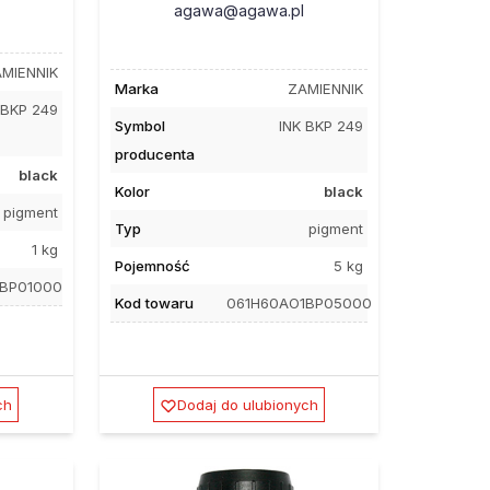
agawa@agawa.pl
MIENNIK
Marka
ZAMIENNIK
 BKP 249
Symbol
INK BKP 249
producenta
black
Kolor
black
pigment
Typ
pigment
1 kg
Pojemność
5 kg
1BP01000
Kod towaru
061H60AO1BP05000
ch
Dodaj do ulubionych