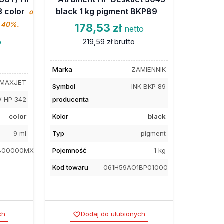
3 color
black 1 kg pigment BKP89
o
o 40%.
178,53 zł
netto
o
219,59 zł
brutto
Marka
ZAMIENNIK
MAXJET
Symbol
INK BKP 89
/ HP 342
producenta
color
Kolor
black
9 ml
Typ
pigment
KB00000MX
Pojemność
1 kg
Kod towaru
061H59AO1BP01000
ch
Dodaj do ulubionych