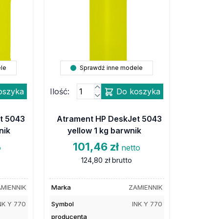
le
Sprawdź inne modele
oszyka
Ilość:
Do koszyka
t 5043
Atrament HP DeskJet 5043
nik
yellow 1 kg barwnik
101,46 zł
o
netto
124,80 zł
brutto
MIENNIK
Marka
ZAMIENNIK
NK Y 770
Symbol
INK Y 770
producenta