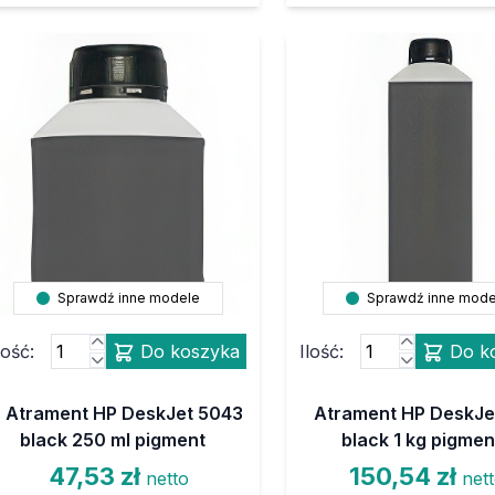
Sprawdź inne modele
Sprawdź inne mode
lość:
Do koszyka
Ilość:
Do k
Atrament HP DeskJet 5043
Atrament HP DeskJe
black 250 ml pigment
black 1 kg pigmen
47,53 zł
150,54 zł
netto
net