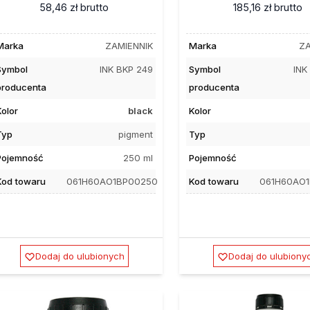
58,46 zł
brutto
185,16 zł
brutto
Marka
ZAMIENNIK
Marka
ZA
Symbol
INK BKP 249
Symbol
INK
producenta
producenta
Kolor
black
Kolor
Typ
pigment
Typ
Pojemność
250 ml
Pojemność
Kod towaru
061H60AO1BP00250
Kod towaru
061H60AO
Dodaj do ulubionych
Dodaj do ulubiony