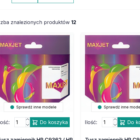
czba znalezionych produktów
12
Sprawdź inne modele
Sprawdź inne mode
lość:
Do koszyka
Ilość:
Do k
Tusz zamiennik HP C9362 / HP
Tusz zamiennik HP C9