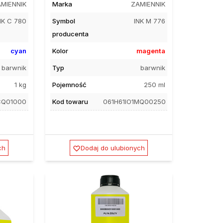
MIENNIK
Marka
ZAMIENNIK
NK C 780
Symbol
INK M 776
producenta
cyan
Kolor
magenta
barwnik
Typ
barwnik
1 kg
Pojemność
250 ml
CQ01000
Kod towaru
061H61IO1MQ00250
ch
Dodaj do ulubionych