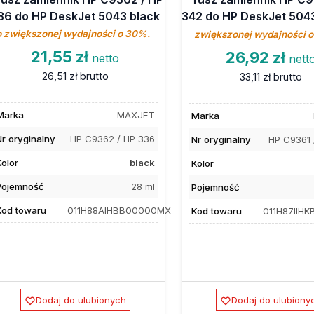
36 do HP DeskJet 5043 black
342 do HP DeskJet 504
o zwiększonej wydajności o 30%.
zwiększonej wydajności 
21,55 zł
26,92 zł
netto
nett
26,51 zł
brutto
33,11 zł
brutto
Marka
MAXJET
Marka
Nr oryginalny
HP C9362 / HP 336
Nr oryginalny
HP C9361 
Kolor
black
Kolor
Pojemność
28 ml
Pojemność
Kod towaru
011H88AIHBB00000MX
Kod towaru
011H87IIH
Dodaj do ulubionych
Dodaj do ulubiony