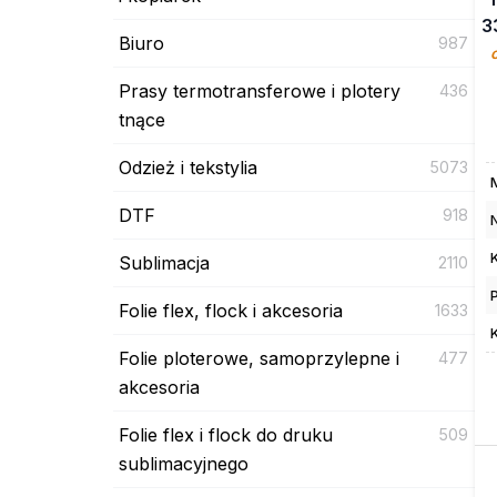
3
Biuro
987
Prasy termotransferowe i plotery
436
tnące
Odzież i tekstylia
5073
DTF
918
Sublimacja
2110
Folie flex, flock i akcesoria
1633
Folie ploterowe, samoprzylepne i
477
akcesoria
Folie flex i flock do druku
509
sublimacyjnego