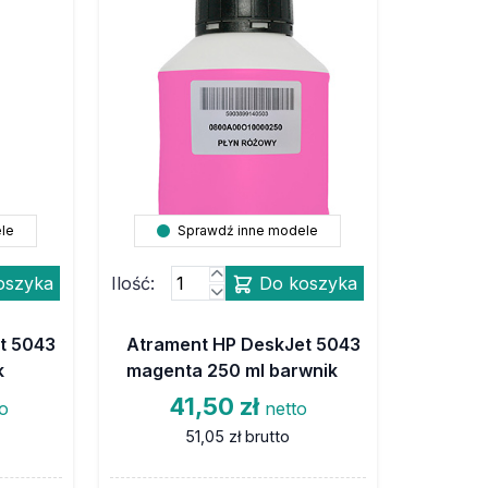
le
Sprawdź inne modele
oszyka
Ilość:
Do koszyka
t 5043
Atrament HP DeskJet 5043
k
magenta 250 ml barwnik
41,50 zł
to
netto
51,05 zł
brutto