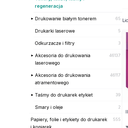
regeneracja
Drukowanie białym tonerem
65
Li
Drukarki laserowe
5
Odkurzacze i filtry
3
Akcesoria do drukowania
46137
laserowego
Akcesoria do drukowania
46117
atramentowego
Taśmy do drukarek etykiet
39
Smary i oleje
2
I
Papiery, folie i etykiety do drukarek
555
i kopiarek