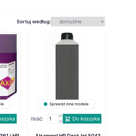
Sortuj według:
le
Sprawdź inne modele
oszyka
Ilość:
Do koszyka
361 / HP
Atrament HP DeskJet 5043