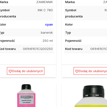
Marka
ZAMIENNIK
Marka
ZA
Symbol
INK C 780
Symbol
I
producenta
producenta
Kolor
cyan
Kolor
Typ
barwnik
Typ
Pojemność
250 ml
Pojemność
Kod towaru
061H61IO1CQ00250
Kod towaru
061H61IO1
Dodaj do ulubionych
Dodaj do ulubiony