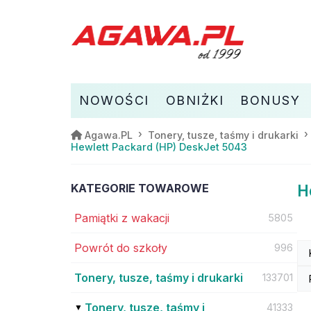
NOWOŚCI
OBNIŻKI
BONUSY
Agawa.PL
Tonery, tusze, taśmy i drukarki
Hewlett Packard (HP) DeskJet 5043
KATEGORIE TOWAROWE
H
Pamiątki z wakacji
5805
Powrót do szkoły
996
Tonery, tusze, taśmy i drukarki
133701
Tonery, tusze, taśmy i
41333