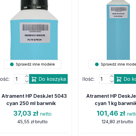
Sprawdź inne modele
Sprawdź inne mode
lość:
Do koszyka
Ilość:
Do k
Atrament HP DeskJet 5043
Atrament HP DeskJe
cyan 250 ml barwnik
cyan 1 kg barwni
37,03 zł
101,46 zł
netto
net
45,55 zł
brutto
124,80 zł
brutto