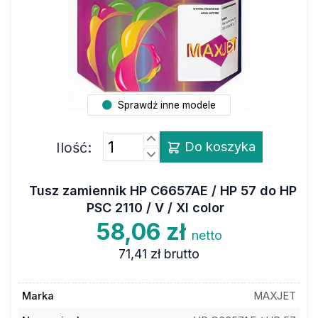
Sprawdź inne modele
Ilość:
Do koszyka
Tusz zamiennik HP C6657AE / HP 57 do HP
PSC 2110 / V / XI color
58,06 zł
netto
71,41 zł
brutto
Marka
MAXJET