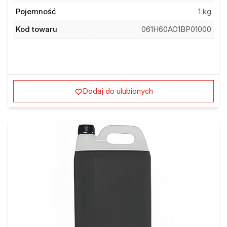
Pojemność
1 kg
Kod towaru
061H60AO1BP01000
Dodaj do ulubionych