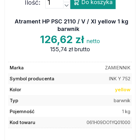
Ilość:
Do koszyka
Atrament HP PSC 2110 / V / XI yellow 1 kg
barwnik
126,62 zł
netto
155,74 zł
brutto
Marka
ZAMIENNIK
Symbol producenta
INK Y 752
Kolor
yellow
Typ
barwnik
Pojemność
1 kg
Kod towaru
061H09DO1YQ01000