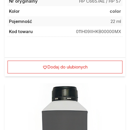
Nr oryginalny
HP C6657AE / HP 57
Kolor
color
Pojemność
22 ml
Kod towaru
011H09IIHKB00000MX
Dodaj do ulubionych