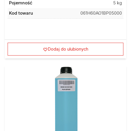
Pojemność
5 kg
Kod towaru
061H60AO1BP05000
Dodaj do ulubionych