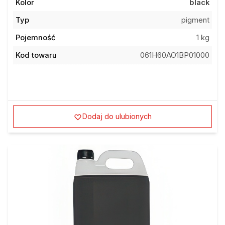
Kolor
black
Typ
pigment
Pojemność
1 kg
Kod towaru
061H60AO1BP01000
Dodaj do ulubionych