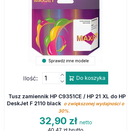
Sprawdź inne modele
Ilość:
Do koszyka
Tusz zamiennik HP C9351CE / HP 21 XL do HP
DeskJet F 2110 black
o zwiększonej wydajności o
30%.
32,90 zł
netto
40,47 zł
brutto