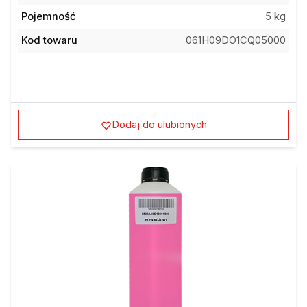
Pojemność
5 kg
Kod towaru
061H09DO1CQ05000
Dodaj do ulubionych