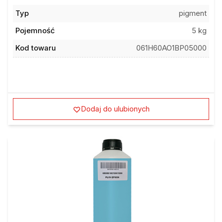
Typ
pigment
Pojemność
5 kg
Kod towaru
061H60AO1BP05000
Dodaj do ulubionych