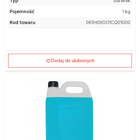
Typ
barwnik
Pojemność
1 kg
Kod towaru
061H09DO1CQ01000
Dodaj do ulubionych