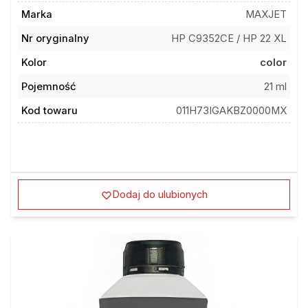
Marka
MAXJET
Nr oryginalny
HP C9352CE / HP 22 XL
Kolor
color
Pojemność
21 ml
Kod towaru
011H73IGAKBZ0000MX
Dodaj do ulubionych