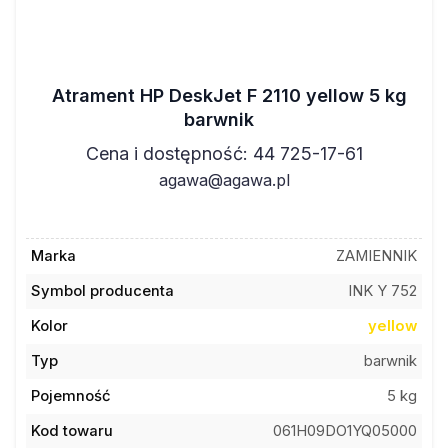
Atrament HP DeskJet F 2110 yellow 5 kg
barwnik
Cena i dostępność: 44 725-17-61
agawa@agawa.pl
Marka
ZAMIENNIK
Symbol producenta
INK Y 752
Kolor
yellow
Typ
barwnik
Pojemność
5 kg
Kod towaru
061H09DO1YQ05000