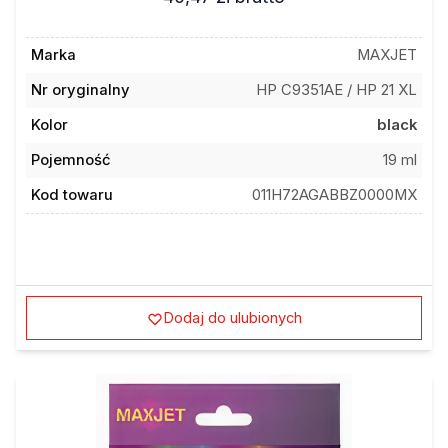
Marka
MAXJET
Nr oryginalny
HP C9351AE / HP 21 XL
Kolor
black
Pojemność
19 ml
Kod towaru
011H72AGABBZ0000MX
Dodaj do ulubionych