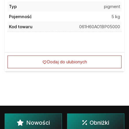
Typ
pigment
Pojemność
5 kg
Kod towaru
061H60AO1BP05000
Dodaj do ulubionych
Nowości
Obniżki