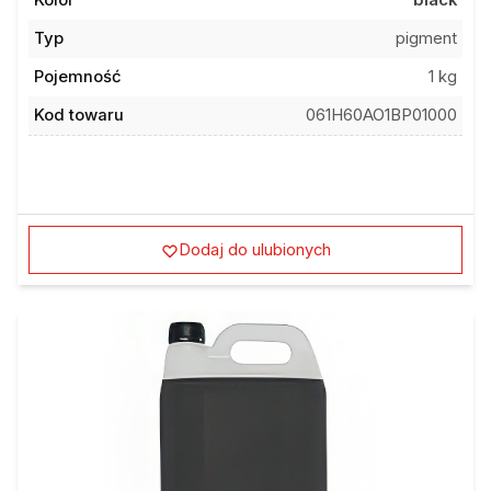
Kolor
black
Typ
pigment
Pojemność
1 kg
Kod towaru
061H60AO1BP01000
Dodaj do ulubionych