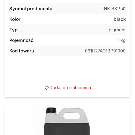
Symbol producenta
INK BKP 41
Kolor
black
Typ
pigment
Pojemność
1 kg
Kod towaru
061H27AO1BP01000
Dodaj do ulubionych