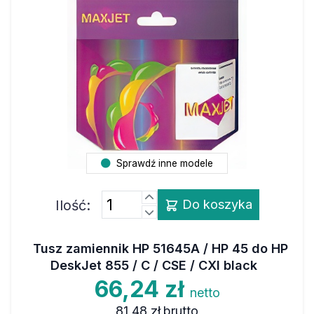
Sprawdź inne modele
Ilość:
Do koszyka
Tusz zamiennik HP 51645A / HP 45 do HP
DeskJet 855 / C / CSE / CXI black
66,24 zł
netto
81,48 zł
brutto