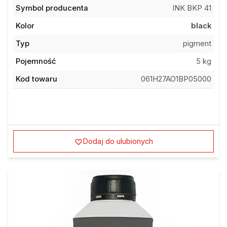
Symbol producenta
INK BKP 41
Kolor
black
Typ
pigment
Pojemność
5 kg
Kod towaru
061H27AO1BP05000
Dodaj do ulubionych