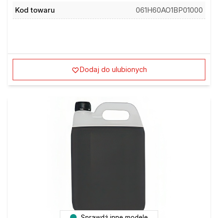
Kod towaru
061H60AO1BP01000
Dodaj do ulubionych
Sprawdź inne modele