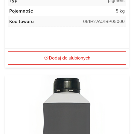
Typ
pigment
Pojemność
5 kg
Kod towaru
061H27AO1BP05000
Dodaj do ulubionych