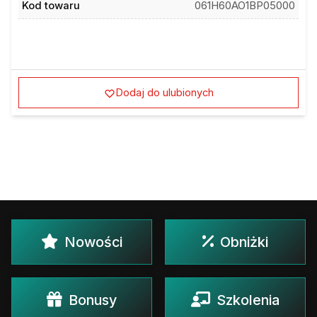
Kod towaru
061H60AO1BP05000
Dodaj do ulubionych
Nowości
Obniżki
Bonusy
Szkolenia