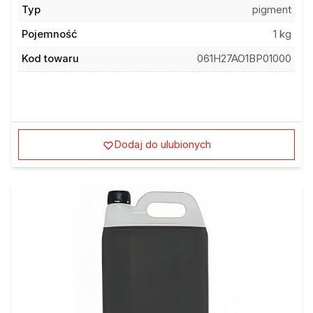
Typ
pigment
Pojemność
1 kg
Kod towaru
061H27AO1BP01000
Dodaj do ulubionych