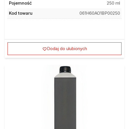
Pojemność
250 ml
Kod towaru
061H60AO1BP00250
Dodaj do ulubionych