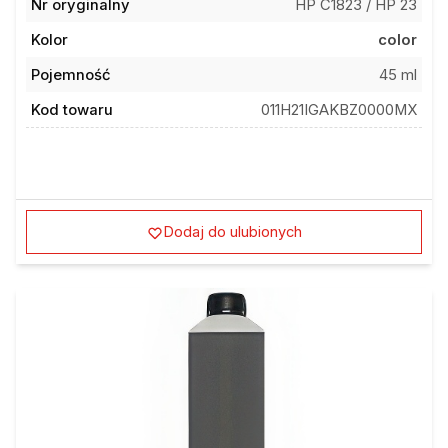
Nr oryginalny
HP C1823 / HP 23
Kolor
color
Pojemność
45 ml
Kod towaru
011H21IGAKBZ0000MX
Dodaj do ulubionych