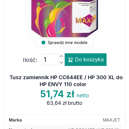
Sprawdź inne modele
Ilość:
Do koszyka
Tusz zamiennik HP CC644EE / HP 300 XL do
HP ENVY 110 color
51,74 zł
netto
63,64 zł
brutto
Marka
MAXJET