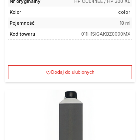
Nr oryginalny
HP CC644EE / HP 300 XL
Kolor
color
Pojemność
18 ml
Kod towaru
011H1SIGAKBZ0000MX
Dodaj do ulubionych