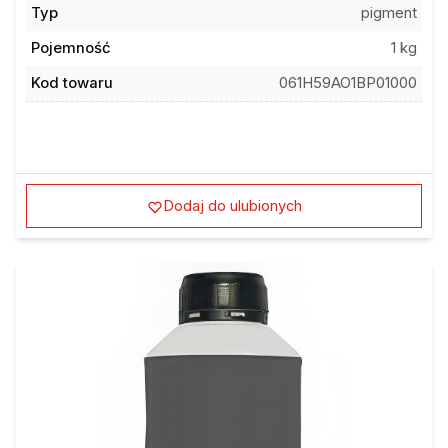
Typ
pigment
Pojemność
1 kg
Kod towaru
061H59AO1BP01000
Dodaj do ulubionych