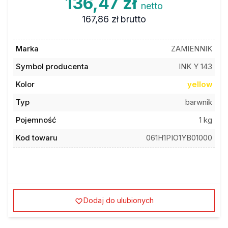
136,47 zł
netto
167,86 zł
brutto
Marka
ZAMIENNIK
Symbol producenta
INK Y 143
Kolor
yellow
Typ
barwnik
Pojemność
1 kg
Kod towaru
061H1PIO1YB01000
Dodaj do ulubionych