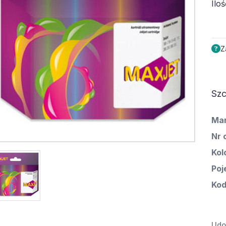
Iloś
Z
Szc
Ma
Nr 
Kol
Poj
Kod
Udos