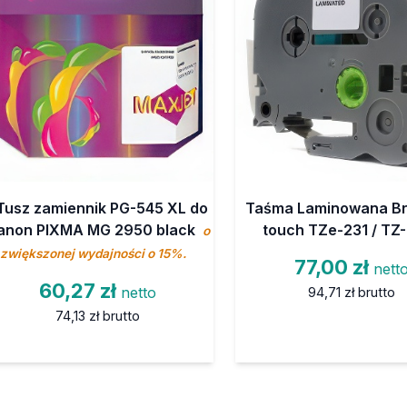
Tusz zamiennik PG-545 XL do
Taśma Laminowana Br
anon PIXMA MG 2950 black
touch TZe-231 / TZ
o
zwiększonej wydajności o 15%.
77,00 zł
nett
60,27 zł
netto
94,71 zł
brutto
74,13 zł
brutto