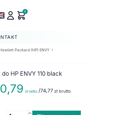
0
ONTAKT
Hewlett Packard (HP) ENVY
 do HP ENVY 110 black
0,79
/
74,77
zł brutto
zł netto