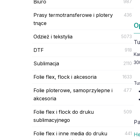
Biuro
987
Prasy termotransferowe i plotery
436
tnące
O
Odzież i tekstylia
5073
Tu
DTF
918
Ka
30
Sublimacja
2110
Folie flex, flock i akcesoria
1633
Tu
Folie ploterowe, samoprzylepne i
477
akcesoria
Folie flex i flock do druku
509
sublimacyjnego
Pa
Folie flex i inne media do druku
441
He