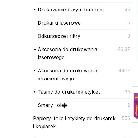
Drukowanie białym tonerem
65
Drukarki laserowe
5
Odkurzacze i filtry
3
Akcesoria do drukowania
46137
laserowego
Akcesoria do drukowania
46117
atramentowego
Taśmy do drukarek etykiet
39
Smary i oleje
2
Papiery, folie i etykiety do drukarek
555
i kopiarek