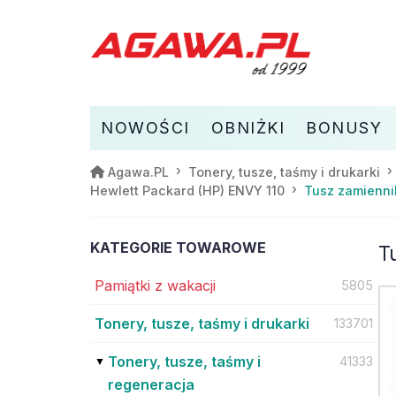
NOWOŚCI
OBNIŻKI
BONUSY
Agawa.PL
Tonery, tusze, taśmy i drukarki
Tusz zamienni
Hewlett Packard (HP) ENVY 110
KATEGORIE TOWAROWE
T
Pamiątki z wakacji
5805
Tonery, tusze, taśmy i drukarki
133701
Tonery, tusze, taśmy i
41333
regeneracja