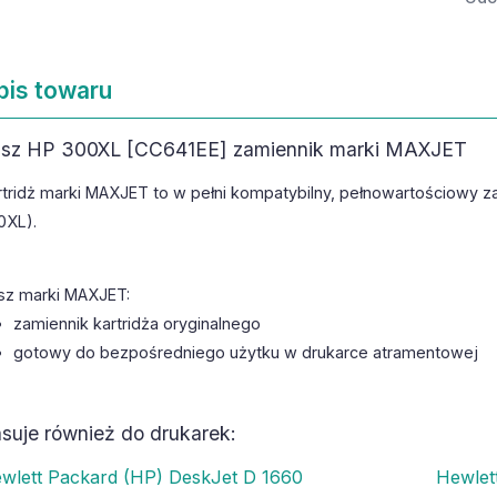
pis towaru
sz HP 300XL [CC641EE] zamiennik marki MAXJET
rtridż marki MAXJET to w pełni kompatybilny, pełnowartościowy z
0XL).
sz marki MAXJET:
zamiennik kartridża oryginalnego
gotowy do bezpośredniego użytku w drukarce atramentowej
suje również do drukarek:
wlett Packard (HP) DeskJet D 1660
Hewlet