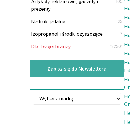
Artykuły reklamowe, gadżety i
105
He
prezenty
He
Nadruki jadalne
23
He
Izopropanol i środki czyszczące
7
He
He
Dla Twojej branży
122301
He
He
Zapisz się do Newslettera
D4
He
O
He
O
He
He