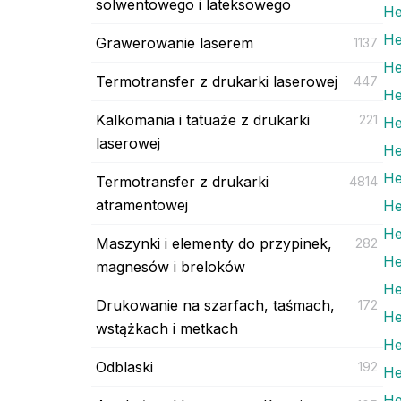
solwentowego i lateksowego
He
He
Grawerowanie laserem
1137
He
Termotransfer z drukarki laserowej
447
He
Kalkomania i tatuaże z drukarki
221
He
laserowej
He
He
Termotransfer z drukarki
4814
atramentowej
He
He
Maszynki i elementy do przypinek,
282
He
magnesów i breloków
He
Drukowanie na szarfach, taśmach,
172
He
wstążkach i metkach
He
Odblaski
192
He
He