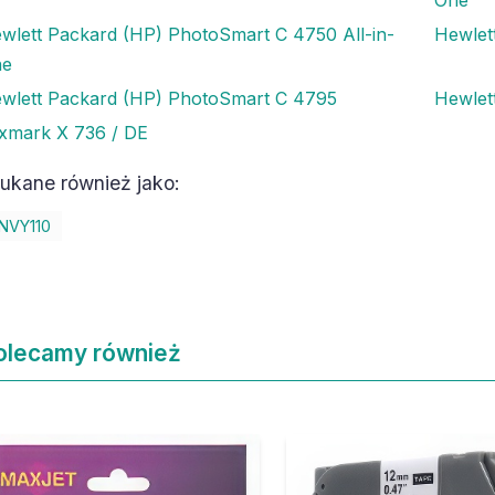
wlett Packard (HP) PhotoSmart C 4750 All-in-
Hewlet
ne
wlett Packard (HP) PhotoSmart C 4795
Hewlet
xmark X 736 / DE
ukane również jako:
NVY110
olecamy również