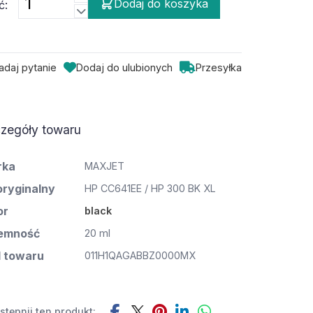
Dodaj do koszyka
ć:
adaj pytanie
Dodaj do ulubionych
Przesyłka
zegóły towaru
rka
MAXJET
oryginalny
HP CC641EE / HP 300 BK XL
or
black
emność
20 ml
 towaru
011H1QAGABBZ0000MX
tępnij ten produkt: