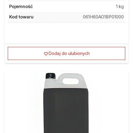
Pojemność
1 kg
Kod towaru
061H60AO1BP01000
Dodaj do ulubionych