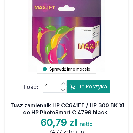
Sprawdź inne modele
Ilość:
Do koszyka
Tusz zamiennik HP CC641EE / HP 300 BK XL
do HP PhotoSmart C 4799 black
60,79 zł
netto
74,77 zł
brutto