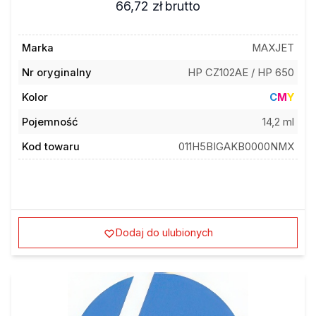
66,72 zł
brutto
Marka
MAXJET
Nr oryginalny
HP CZ102AE / HP 650
Kolor
C
M
Y
Pojemność
14,2 ml
Kod towaru
011H5BIGAKB0000NMX
Dodaj do ulubionych