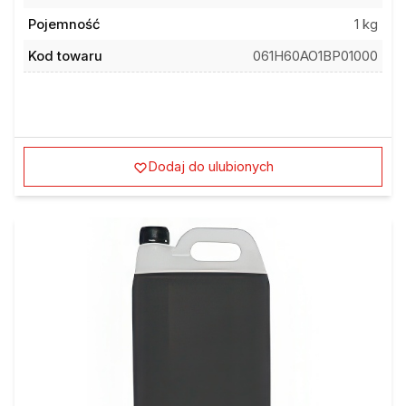
Pojemność
1 kg
Kod towaru
061H60AO1BP01000
Dodaj do ulubionych