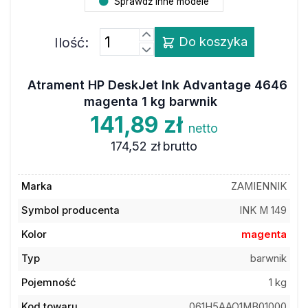
Sprawdź inne modele
Ilość:
Do koszyka
Atrament HP DeskJet Ink Advantage 4646
magenta 1 kg barwnik
141,89 zł
netto
174,52 zł
brutto
Marka
ZAMIENNIK
Symbol producenta
INK M 149
Kolor
magenta
Typ
barwnik
Pojemność
1 kg
Kod towaru
061H5AAO1MB01000