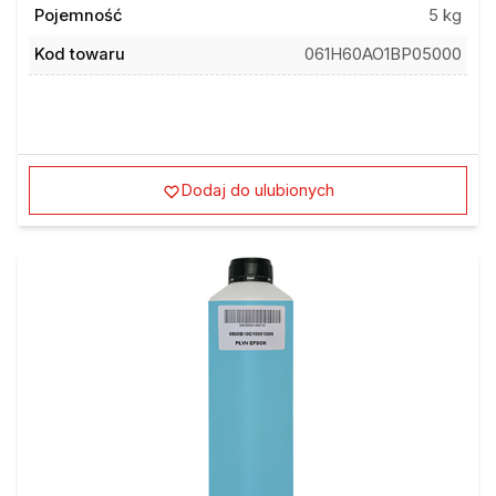
Pojemność
5 kg
Kod towaru
061H60AO1BP05000
Dodaj do ulubionych