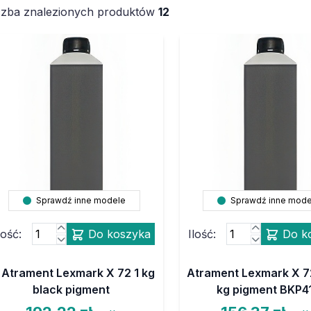
czba znalezionych produktów
12
Sprawdź inne modele
Sprawdź inne mode
lość:
Do koszyka
Ilość:
Do k
Atrament Lexmark X 72 1 kg
Atrament Lexmark X 72
black pigment
kg pigment BKP4