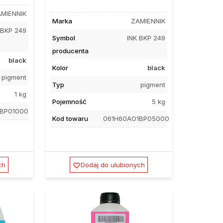
MIENNIK
Marka
ZAMIENNIK
 BKP 249
Symbol
INK BKP 249
producenta
black
Kolor
black
pigment
Typ
pigment
1 kg
Pojemność
5 kg
1BP01000
Kod towaru
061H60AO1BP05000
ch
Dodaj do ulubionych