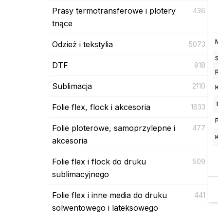
Prasy termotransferowe i plotery
436
tnące
Odzież i tekstylia
5073
DTF
918
Sublimacja
2110
Folie flex, flock i akcesoria
1633
Folie ploterowe, samoprzylepne i
477
akcesoria
Folie flex i flock do druku
509
sublimacyjnego
Folie flex i inne media do druku
441
solwentowego i lateksowego