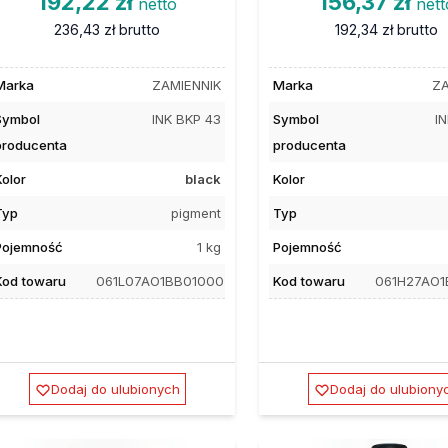
192,22 zł
156,37 zł
netto
nett
236,43 zł
brutto
192,34 zł
brutto
Marka
ZAMIENNIK
Marka
ZA
Symbol
INK BKP 43
Symbol
IN
producenta
producenta
Kolor
black
Kolor
Typ
pigment
Typ
Pojemność
1 kg
Pojemność
Kod towaru
061L07AO1BB01000
Kod towaru
061H27AO1
Dodaj do ulubionych
Dodaj do ulubiony