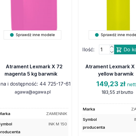
Sprawdź inne modele
Sprawdź inne mode
Ilość:
Do k
Atrament Lexmark X 72
Atrament Lexmark X 
magenta 5 kg barwnik
yellow barwnik
149,23 zł
na i dostępność: 44 725-17-61
net
agawa@agawa.pl
183,55 zł
brutto
Marka
ZA
Marka
ZAMIENNIK
Symbol
Symbol
INK M 150
producenta
producenta