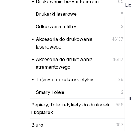
Drukowanie białym tonerem
65
Li
Drukarki laserowe
5
Odkurzacze i filtry
3
Akcesoria do drukowania
46137
laserowego
Akcesoria do drukowania
46117
atramentowego
Taśmy do drukarek etykiet
39
Smary i oleje
2
I
Papiery, folie i etykiety do drukarek
555
i kopiarek
Biuro
987