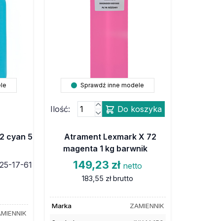
le
Sprawdź inne modele
Ilość:
Do koszyka
2 cyan 5
Atrament Lexmark X 72
magenta 1 kg barwnik
149,23 zł
25-17-61
netto
183,55 zł
brutto
Marka
ZAMIENNIK
MIENNIK