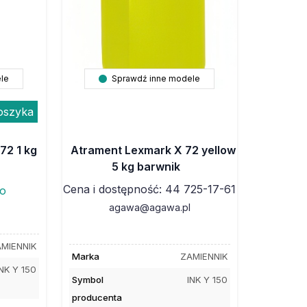
le
Sprawdź inne modele
oszyka
72 1 kg
Atrament Lexmark X 72 yellow
5 kg barwnik
Cena i dostępność: 44 725-17-61
to
agawa@agawa.pl
MIENNIK
Marka
ZAMIENNIK
INK Y 150
Symbol
INK Y 150
producenta