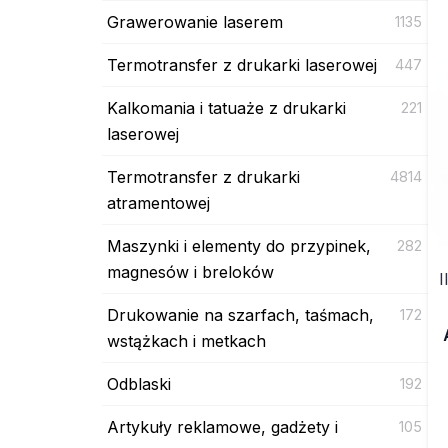
Grawerowanie laserem
1135
Termotransfer z drukarki laserowej
447
Kalkomania i tatuaże z drukarki
221
laserowej
Termotransfer z drukarki
4814
atramentowej
Maszynki i elementy do przypinek,
282
magnesów i breloków
I
Drukowanie na szarfach, taśmach,
172
wstążkach i metkach
Odblaski
192
Artykuły reklamowe, gadżety i
105