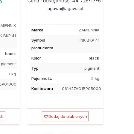
Cena i dostępność: 44 725-17-61
o
agawa@agawa.pl
MIENNIK
Marka
ZAMIENNIK
K BKP 41
Symbol
INK BKP 41
producenta
black
Kolor
black
pigment
Typ
pigment
1 kg
Pojemność
5 kg
BP01000
Kod towaru
061H27AO1BP05000
ch
Dodaj do ulubionych