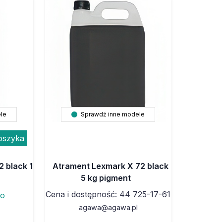
le
Sprawdź inne modele
oszyka
 black 1
Atrament Lexmark X 72 black
5 kg pigment
Cena i dostępność: 44 725-17-61
to
agawa@agawa.pl