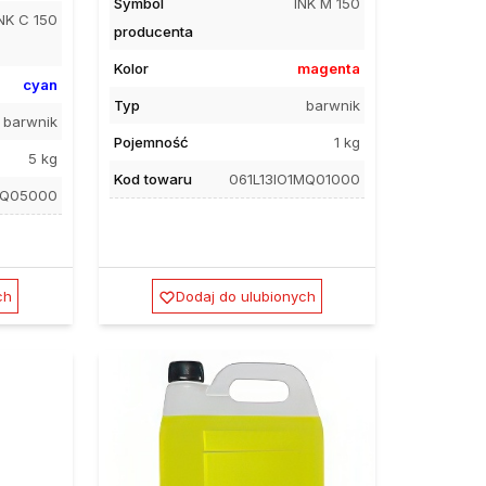
Symbol
INK M 150
NK C 150
producenta
Kolor
magenta
cyan
Typ
barwnik
barwnik
Pojemność
1 kg
5 kg
Kod towaru
061L13IO1MQ01000
CQ05000
ch
Dodaj do ulubionych