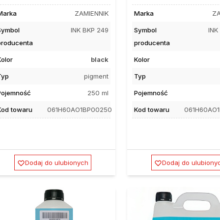
Marka
ZAMIENNIK
Marka
ZA
Symbol
INK BKP 249
Symbol
INK
producenta
producenta
Kolor
black
Kolor
Typ
pigment
Typ
Pojemność
250 ml
Pojemność
Kod towaru
061H60AO1BP00250
Kod towaru
061H60AO
Dodaj do ulubionych
Dodaj do ulubiony