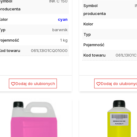
Symbol
INK C 150
Symbol
I
producenta
producenta
Kolor
cyan
Kolor
Typ
barwnik
Typ
Pojemność
1 kg
Pojemność
Kod towaru
061L13IO1CQ01000
Kod towaru
061L13IO1
Dodaj do ulubionych
Dodaj do ulubiony