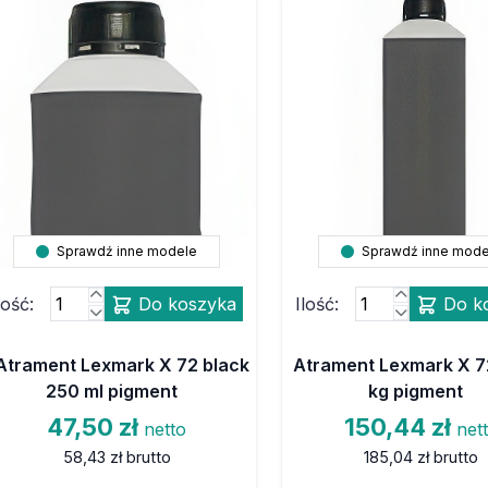
Sprawdź inne modele
Sprawdź inne mode
lość:
Do koszyka
Ilość:
Do k
Atrament Lexmark X 72 black
Atrament Lexmark X 72
250 ml pigment
kg pigment
47,50 zł
150,44 zł
netto
net
58,43 zł
brutto
185,04 zł
brutto