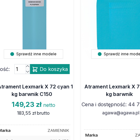
Sprawdź inne modele
Sprawdź inne mode
lość:
Do koszyka
Atrament Lexmark X 72 cyan 1
Atrament Lexmark X 7
kg barwnik C150
kg barwnik
149,23 zł
Cena i dostępność: 44 7
netto
agawa@agawa.pl
183,55 zł
brutto
Marka
ZAMIENNIK
Marka
ZA