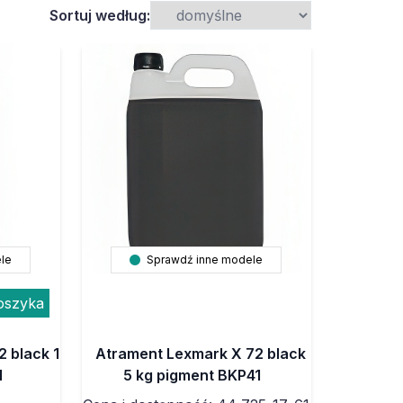
Sortuj według:
le
Sprawdź inne modele
oszyka
 black 1
Atrament Lexmark X 72 black
1
5 kg pigment BKP41