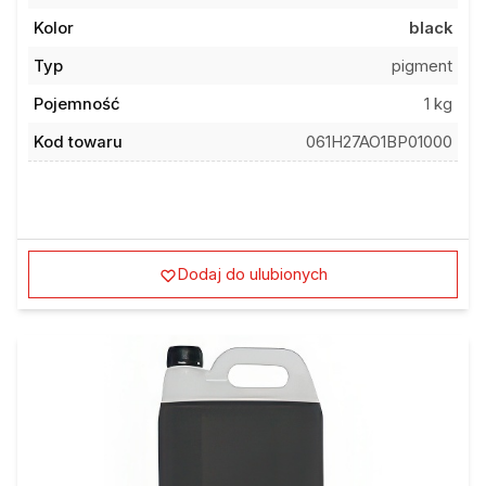
Kolor
black
Typ
pigment
Pojemność
1 kg
Kod towaru
061H27AO1BP01000
Dodaj do ulubionych