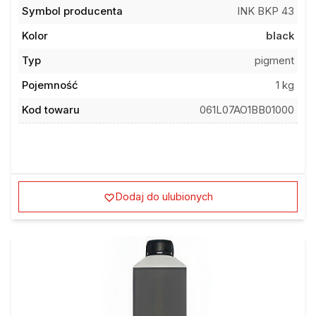
Symbol producenta
INK BKP 43
Kolor
black
Typ
pigment
Pojemność
1 kg
Kod towaru
061L07AO1BB01000
Dodaj do ulubionych