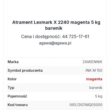
Atrament Lexmark X 2240 magenta 5 kg
barwnik
Cena i dostępność: 44 725-17-61
agawa@agawa.pl
Marka
ZAMIENNIK
Symbol producenta
INK M 150
Kolor
magenta
Typ
barwnik
Pojemność
5 kg
Kod towaru
061L13IO1MQ05000