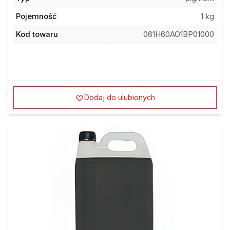
Pojemność
1 kg
Kod towaru
061H60AO1BP01000
Dodaj do ulubionych