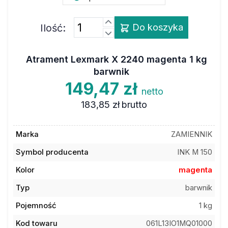
Ilość:
Do koszyka
Atrament Lexmark X 2240 magenta 1 kg
barwnik
149,47 zł
netto
183,85 zł
brutto
Marka
ZAMIENNIK
Symbol producenta
INK M 150
Kolor
magenta
Typ
barwnik
Pojemność
1 kg
Kod towaru
061L13IO1MQ01000