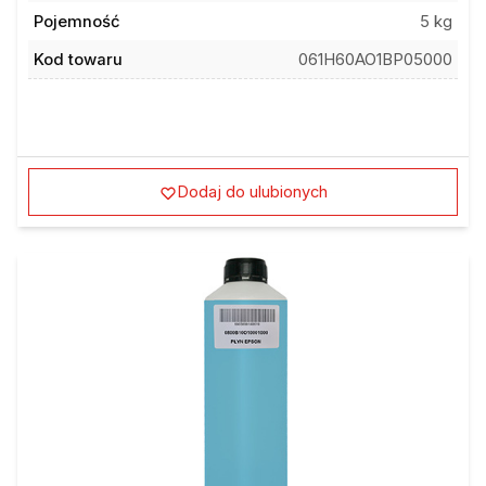
Pojemność
5 kg
Kod towaru
061H60AO1BP05000
Dodaj do ulubionych