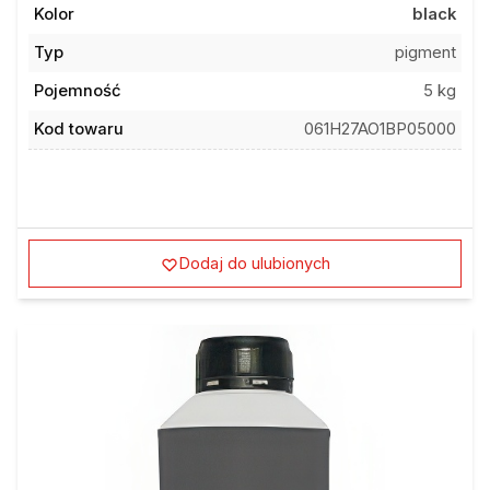
Kolor
black
Typ
pigment
Pojemność
5 kg
Kod towaru
061H27AO1BP05000
Dodaj do ulubionych