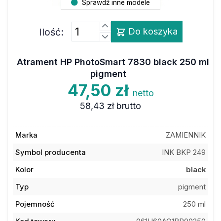
Ilość:
Do koszyka
Atrament HP PhotoSmart 7830 black 250 ml
pigment
47,50 zł
netto
58,43 zł
brutto
Marka
ZAMIENNIK
Symbol producenta
INK BKP 249
Kolor
black
Typ
pigment
Pojemność
250 ml
Kod towaru
061H60AO1BP00250