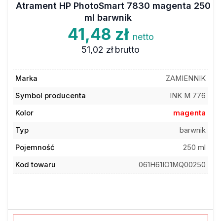
ml barwnik
41,48 zł
netto
51,02 zł
brutto
Marka
ZAMIENNIK
Symbol producenta
INK M 776
Kolor
magenta
Typ
barwnik
Pojemność
250 ml
Kod towaru
061H61IO1MQ00250
Dodaj do ulubionych