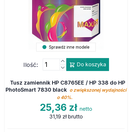
Sprawdź inne modele
Ilość:
Do koszyka
Tusz zamiennik HP C8765EE / HP 338 do HP
PhotoSmart 7830 black
o zwiększonej wydajności
o 40%.
25,36 zł
netto
31,19 zł
brutto
Marka
MAXJET