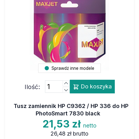
Sprawdź inne modele
Ilość:
Do koszyka
Tusz zamiennik HP C9362 / HP 336 do HP
PhotoSmart 7830 black
21,53 zł
netto
26,48 zł
brutto