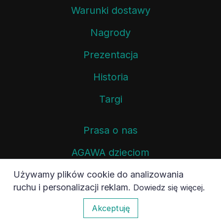
Warunki dostawy
Nagrody
Prezentacja
Historia
Targi
Prasa o nas
AGAWA dzieciom
Polityka prywatności
Używamy plików cookie do analizowania
ruchu i personalizacji reklam.
.
Dowiedz się więcej
Mural AGAWA.PL
0
Akceptuję
Termotransfer.pl