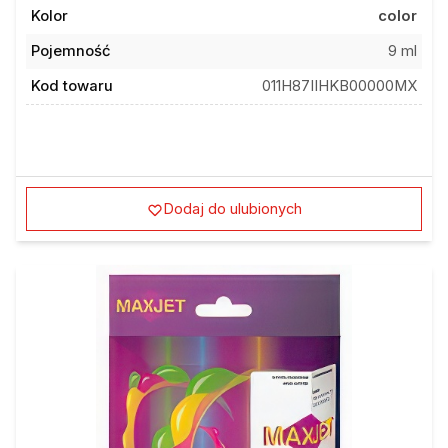
Kolor
color
Pojemność
9 ml
Kod towaru
011H87IIHKB00000MX
Dodaj do ulubionych