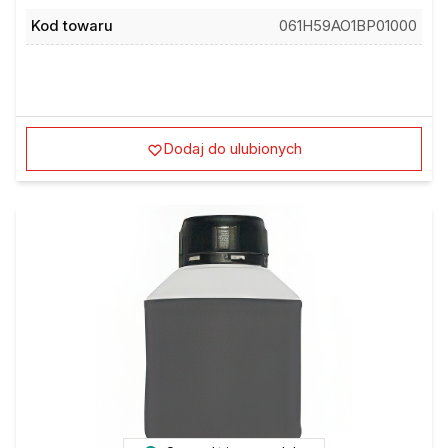
Kod towaru
061H59AO1BP01000
Dodaj do ulubionych
Sprawdź inne modele