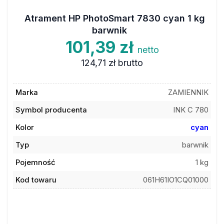
Atrament HP PhotoSmart 7830 cyan 1 kg
barwnik
101,39 zł
netto
124,71 zł
brutto
Marka
ZAMIENNIK
Symbol producenta
INK C 780
Kolor
cyan
Typ
barwnik
Pojemność
1 kg
Kod towaru
061H61IO1CQ01000