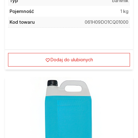
Typ
barwnik
Pojemność
1 kg
Kod towaru
061H09DO1CQ01000
Dodaj do ulubionych