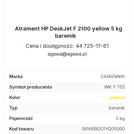
Atrament HP DeskJet F 2100 yellow 5 kg
barwnik
Cena i dostępność: 44 725-17-61
agawa@agawa.pl
Marka
ZAMIENNIK
Symbol producenta
INK Y 752
Kolor
yellow
Typ
barwnik
Pojemność
5 kg
Kod towaru
061H09DO1YQ05000