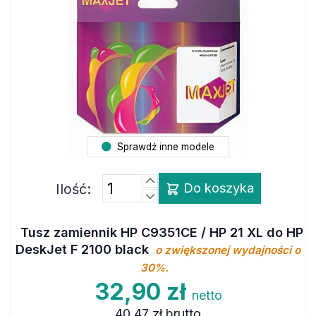
Sprawdź inne modele
Ilość:
Do koszyka
Tusz zamiennik HP C9351CE / HP 21 XL do HP
DeskJet F 2100 black
o zwiększonej wydajności o
30%.
32,90 zł
netto
40,47 zł
brutto