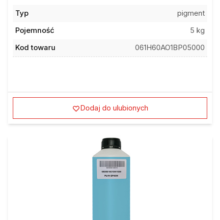
Typ
pigment
Pojemność
5 kg
Kod towaru
061H60AO1BP05000
Dodaj do ulubionych