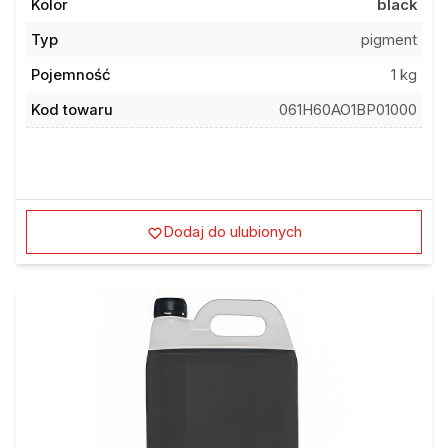
Kolor
black
Typ
pigment
Pojemność
1 kg
Kod towaru
061H60AO1BP01000
Dodaj do ulubionych