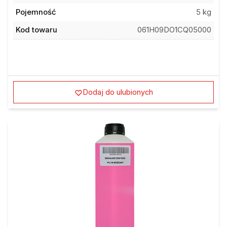
Pojemność
5 kg
Kod towaru
061H09DO1CQ05000
Dodaj do ulubionych