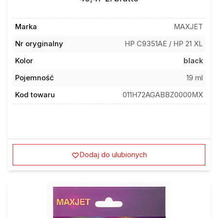
Marka
MAXJET
Nr oryginalny
HP C9351AE / HP 21 XL
Kolor
black
Pojemność
19 ml
Kod towaru
011H72AGABBZ0000MX
Dodaj do ulubionych