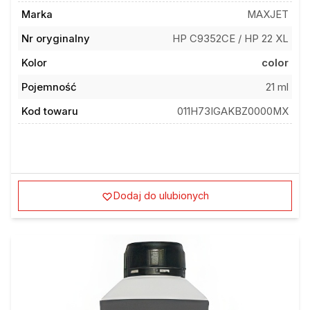
Marka
MAXJET
Nr oryginalny
HP C9352CE / HP 22 XL
Kolor
color
Pojemność
21 ml
Kod towaru
011H73IGAKBZ0000MX
Dodaj do ulubionych