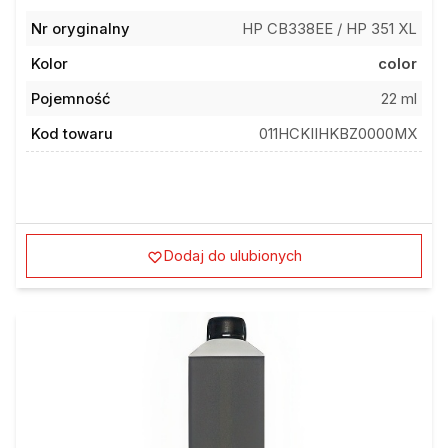
Nr oryginalny
HP CB338EE / HP 351 XL
Kolor
color
Pojemność
22 ml
Kod towaru
011HCKIIHKBZ0000MX
Dodaj do ulubionych