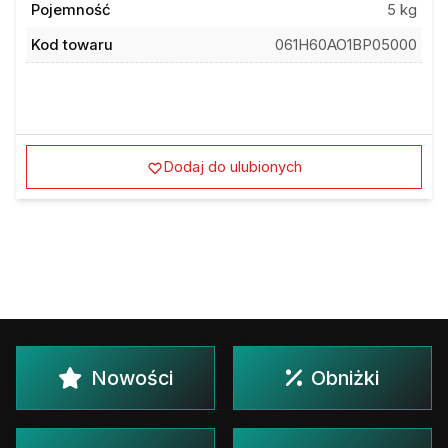
Pojemność
5 kg
Kod towaru
061H60AO1BP05000
Dodaj do ulubionych
Nowości
Obniżki