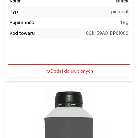
Kolor
black
Typ
pigment
Pojemność
1 kg
Kod towaru
061H59AO1BP01000
Dodaj do ulubionych