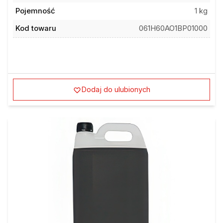
Pojemność
1 kg
Kod towaru
061H60AO1BP01000
Dodaj do ulubionych