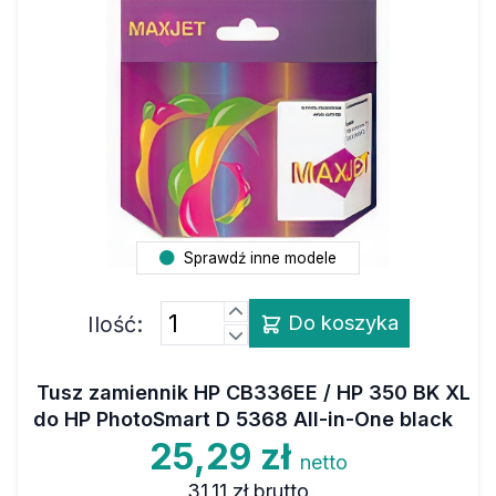
Sprawdź inne modele
Ilość:
Do koszyka
Tusz zamiennik HP CB336EE / HP 350 BK XL
do HP PhotoSmart D 5368 All-in-One black
25,29 zł
netto
31,11 zł
brutto