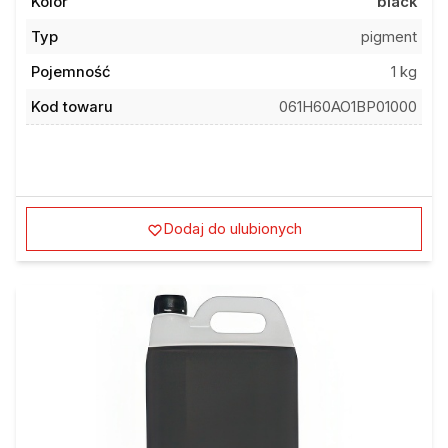
Kolor
black
Typ
pigment
Pojemność
1 kg
Kod towaru
061H60AO1BP01000
Dodaj do ulubionych