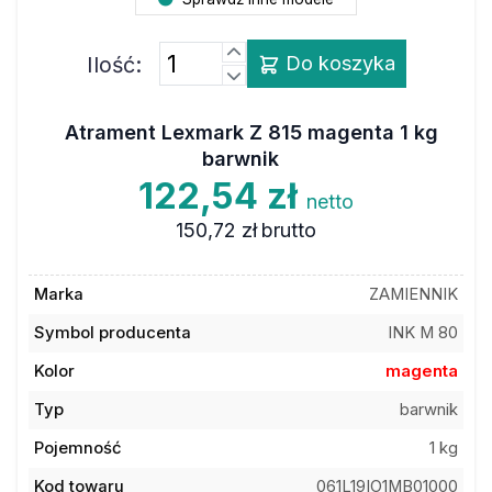
Ilość:
Do koszyka
Atrament Lexmark Z 815 magenta 1 kg
barwnik
122,54 zł
netto
150,72 zł
brutto
Marka
ZAMIENNIK
Symbol producenta
INK M 80
Kolor
magenta
Typ
barwnik
Pojemność
1 kg
Kod towaru
061L19IO1MB01000