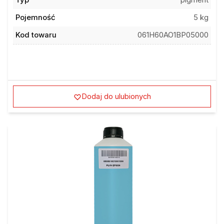
Typ
pigment
Pojemność
5 kg
Kod towaru
061H60AO1BP05000
Dodaj do ulubionych