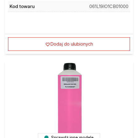
Kod towaru
061L19IO1CB01000
Dodaj do ulubionych
Sprawdź inne modele