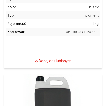
Kolor
black
Typ
pigment
Pojemność
1 kg
Kod towaru
061H60AO1BP01000
Dodaj do ulubionych