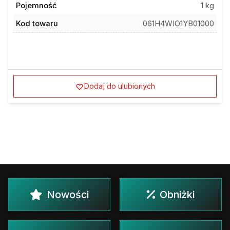
Pojemność
1 kg
Kod towaru
061H4WIO1YB01000
Dodaj do ulubionych
Nowości
Obniżki