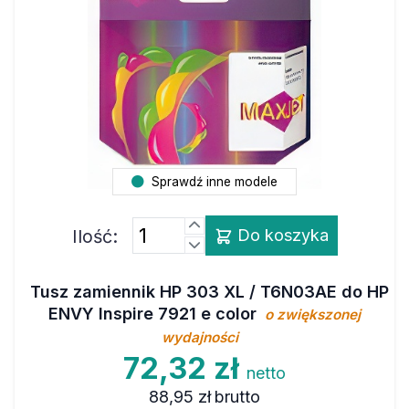
Sprawdź inne modele
Ilość:
Do koszyka
Tusz zamiennik HP 303 XL / T6N03AE do HP
ENVY Inspire 7921 e color
o zwiększonej
wydajności
72,32 zł
netto
88,95 zł
brutto