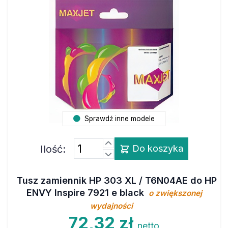
Sprawdź inne modele
Ilość:
Do koszyka
Tusz zamiennik HP 303 XL / T6N04AE do HP
ENVY Inspire 7921 e black
o zwiększonej
wydajności
72,32 zł
netto