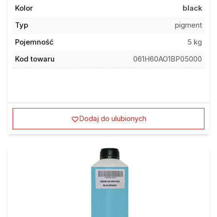
Kolor
black
Typ
pigment
Pojemność
5 kg
Kod towaru
061H60AO1BP05000
Dodaj do ulubionych