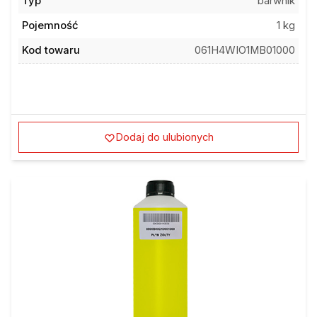
Typ
barwnik
Pojemność
1 kg
Kod towaru
061H4WIO1MB01000
Dodaj do ulubionych