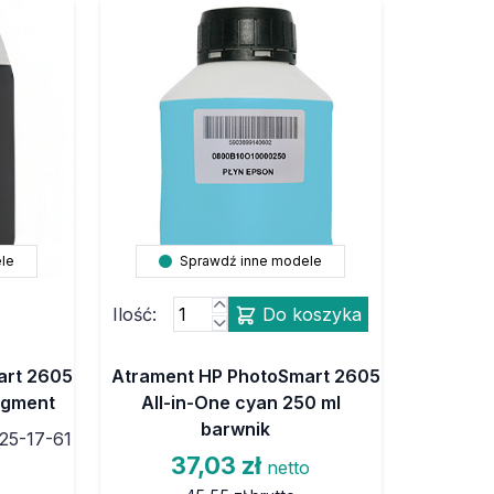
le
Sprawdź inne modele
Ilość:
Do koszyka
art 2605
Atrament HP PhotoSmart 2605
pigment
All-in-One cyan 250 ml
barwnik
25-17-61
37,03 zł
netto