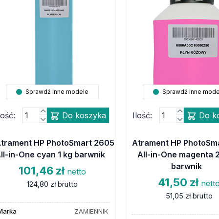
Sprawdź inne modele
Sprawdź inne mode
lość:
Do koszyka
Ilość:
Do k
trament HP PhotoSmart 2605
Atrament HP PhotoSm
ll-in-One cyan 1 kg barwnik
All-in-One magenta 
barwnik
101,46 zł
netto
41,50 zł
nett
124,80 zł
brutto
51,05 zł
brutto
Marka
ZAMIENNIK