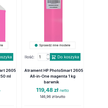
le
Sprawdź inne modele
oszyka
Ilość:
Do koszyka
art 2605
Atrament HP PhotoSmart 2605
250 ml
All-in-One magenta 1 kg
barwnik
119,48 zł
o
netto
146,96 zł
brutto