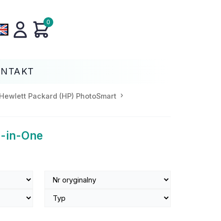
0
ONTAKT
Hewlett Packard (HP) PhotoSmart
l-in-One