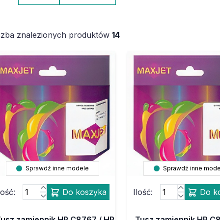
czba znalezionych produktów
14
Sprawdź inne modele
Sprawdź inne mode
lość:
Do koszyka
Ilość:
Do k
Tusz zamiennik HP C8767 / HP
Tusz zamiennik HP C