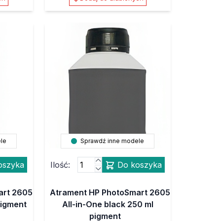
le
Sprawdź inne modele
oszyka
Ilość:
Do koszyka
art 2605
Atrament HP PhotoSmart 2605
pigment
All-in-One black 250 ml
pigment