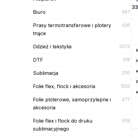
33
Biuro
987
Prasy termotransferowe i plotery
436
tnące
Odzież i tekstylia
5073
DTF
918
Sublimacja
2110
Folie flex, flock i akcesoria
1633
Folie ploterowe, samoprzylepne i
477
akcesoria
Folie flex i flock do druku
509
sublimacyjnego