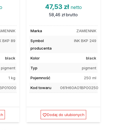
47,53 zł
to
netto
58,46 zł
brutto
MIENNIK
Marka
ZAMIENNIK
K BKP 89
Symbol
INK BKP 249
producenta
black
Kolor
black
pigment
Typ
pigment
1 kg
Pojemność
250 ml
1BP01000
Kod towaru
061H60AO1BP00250
ch
Dodaj do ulubionych