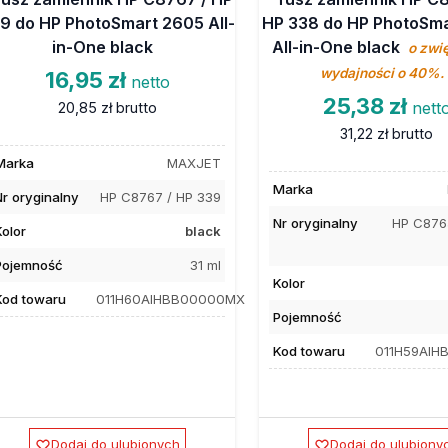
9 do HP PhotoSmart 2605 All-
HP 338 do HP PhotoSm
in-One black
All-in-One black
o zwi
wydajności o 40%.
16,95 zł
netto
25,38 zł
nett
20,85 zł
brutto
31,22 zł
brutto
Marka
MAXJET
Marka
Nr oryginalny
HP C8767 / HP 339
Nr oryginalny
HP C876
Kolor
black
Pojemność
31 ml
Kolor
Kod towaru
011H60AIHBB00000MX
Pojemność
Kod towaru
011H59AI
Dodaj do ulubionych
Dodaj do ulubiony