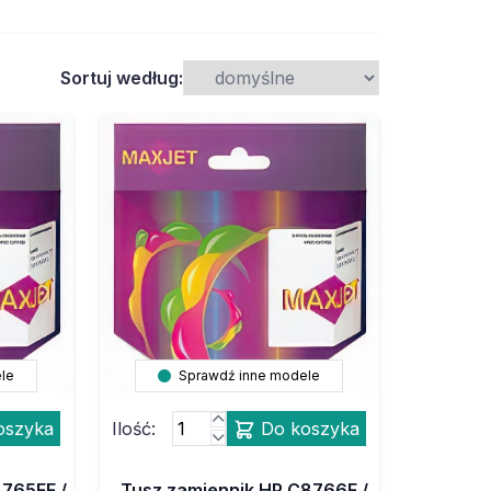
Sortuj według:
le
Sprawdź inne modele
oszyka
Ilość:
Do koszyka
8765EE /
Tusz zamiennik HP C8766E /