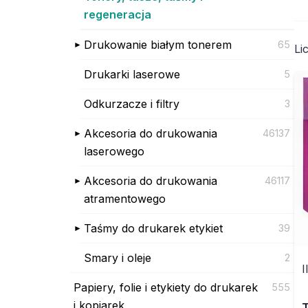
regeneracja
Drukowanie białym tonerem
65
Li
Drukarki laserowe
5
Odkurzacze i filtry
3
Akcesoria do drukowania
46137
laserowego
Akcesoria do drukowania
46117
atramentowego
Taśmy do drukarek etykiet
39
Smary i oleje
2
I
Papiery, folie i etykiety do drukarek
555
i kopiarek