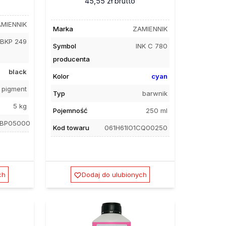
45,55 zł
brutto
MIENNIK
Marka
ZAMIENNIK
 BKP 249
Symbol
INK C 780
producenta
black
Kolor
cyan
pigment
Typ
barwnik
5 kg
Pojemność
250 ml
1BP05000
Kod towaru
061H61IO1CQ00250
ch
Dodaj do ulubionych