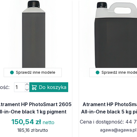
Sprawdź inne modele
Sprawdź inne mode
lość:
Do koszyka
trament HP PhotoSmart 2605
Atrament HP PhotoSm
ll-in-One black 1 kg pigment
All-in-One black 5 kg 
150,54 zł
Cena i dostępność: 44 7
netto
agawa@agawa.pl
185,16 zł
brutto