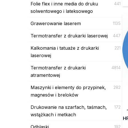
Folie flex i inne media do druku
441
solwentowego i lateksowego
Grawerowanie laserem
1135
Termotransfer z drukarki laserowej
447
Kalkomania i tatuaże z drukarki
221
laserowej
Termotransfer z drukarki
4814
atramentowej
Maszynki i elementy do przypinek,
282
magnesów i breloków
Drukowanie na szarfach, taśmach,
172
wstążkach i metkach
HP
Odblaski
192