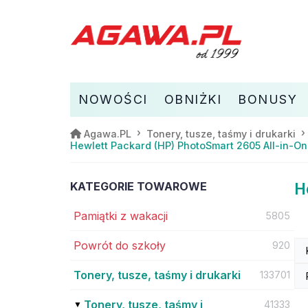
NOWOŚCI
OBNIŻKI
BONUSY
Agawa.PL
Tonery, tusze, taśmy i drukarki
Hewlett Packard (HP) PhotoSmart 2605 All-in-O
KATEGORIE TOWAROWE
H
Pamiątki z wakacji
5805
Powrót do szkoły
920
Tonery, tusze, taśmy i drukarki
133701
Tonery, tusze, taśmy i
41333