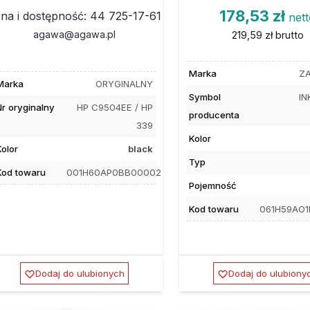
178,53 zł
na i dostępność: 44 725-17-61
net
agawa@agawa.pl
219,59 zł
brutto
Marka
ZA
Marka
ORYGINALNY
Symbol
IN
Nr oryginalny
HP C9504EE / HP
producenta
339
Kolor
Kolor
black
Typ
Kod towaru
001H60AP0BB00002
Pojemność
Kod towaru
061H59AO
Dodaj do ulubionych
Dodaj do ulubiony