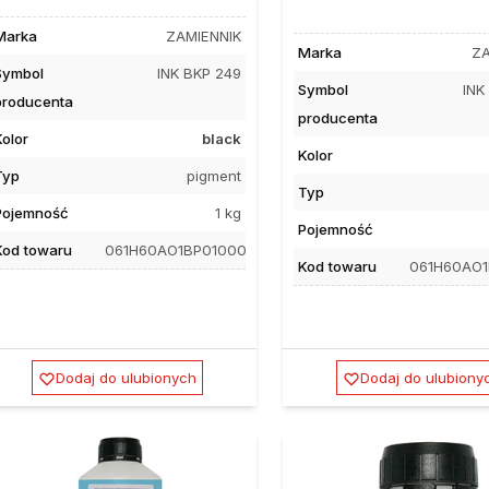
Marka
ZAMIENNIK
Marka
ZA
Symbol
INK BKP 249
Symbol
INK
producenta
producenta
Kolor
black
Kolor
Typ
pigment
Typ
Pojemność
1 kg
Pojemność
Kod towaru
061H60AO1BP01000
Kod towaru
061H60AO
Dodaj do ulubionych
Dodaj do ulubiony