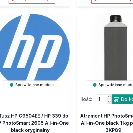
Sprawdź inne modele
Sprawdź inne mode
Ilość:
Do k
Tusz HP C9504EE / HP 339 do
Atrament HP PhotoSm
 PhotoSmart 2605 All-in-One
All-in-One black 1 kg 
black oryginalny
BKP89