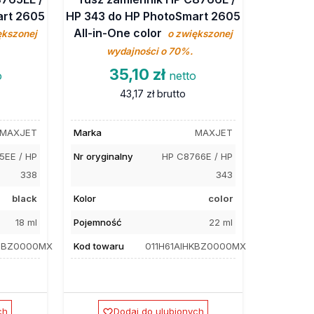
art 2605
HP 343 do HP PhotoSmart 2605
All-in-One color
ększonej
o zwiększonej
wydajności o 70%.
35,10 zł
o
netto
43,17 zł
brutto
MAXJET
Marka
MAXJET
5EE / HP
Nr oryginalny
HP C8766E / HP
338
343
black
Kolor
color
18 ml
Pojemność
22 ml
HBBZ0000MX
Kod towaru
011H61AIHKBZ0000MX
ch
Dodaj do ulubionych