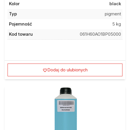
Kolor
black
Typ
pigment
Pojemność
5 kg
Kod towaru
061H60AO1BP05000
Dodaj do ulubionych