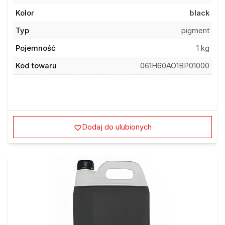
Kolor
black
Typ
pigment
Pojemność
1 kg
Kod towaru
061H60AO1BP01000
Dodaj do ulubionych