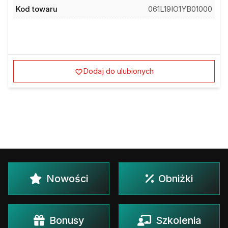
Kod towaru
061L19IO1YB01000
Dodaj do ulubionych
Nowości
Obniżki
Bonusy
Szkolenia