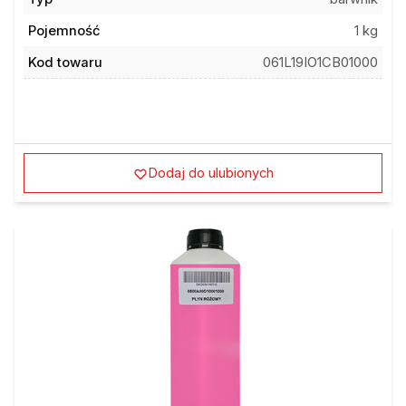
Pojemność
1 kg
Kod towaru
061L19IO1CB01000
Dodaj do ulubionych