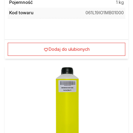
Pojemność
1 kg
Kod towaru
061L19IO1MB01000
Dodaj do ulubionych