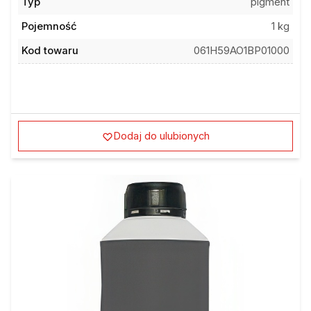
Pojemność
1 kg
Kod towaru
061H59AO1BP01000
Dodaj do ulubionych