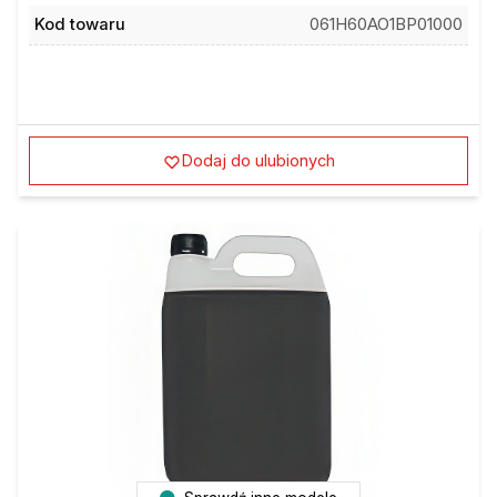
Kod towaru
061H60AO1BP01000
Dodaj do ulubionych
Sprawdź inne modele