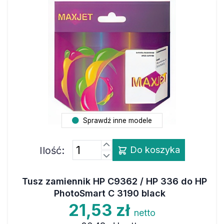
Sprawdź inne modele
Ilość:
Do koszyka
Tusz zamiennik HP C9362 / HP 336 do HP
PhotoSmart C 3190 black
21,53 zł
netto
26,48 zł
brutto