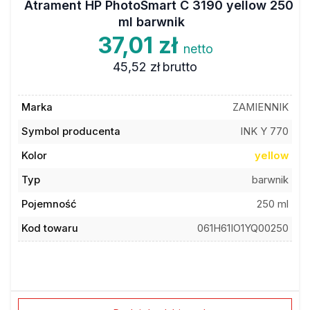
ml barwnik
37,01 zł
netto
45,52 zł
brutto
Marka
ZAMIENNIK
Symbol producenta
INK Y 770
Kolor
yellow
Typ
barwnik
Pojemność
250 ml
Kod towaru
061H61IO1YQ00250
Dodaj do ulubionych