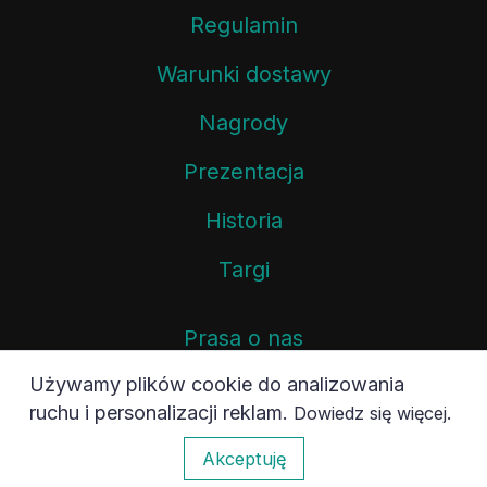
Regulamin
Warunki dostawy
Nagrody
Prezentacja
Historia
Targi
Prasa o nas
Używamy plików cookie do analizowania
AGAWA dzieciom
ruchu i personalizacji reklam.
.
Dowiedz się więcej
Polityka prywatności
0
Akceptuję
Mural AGAWA.PL