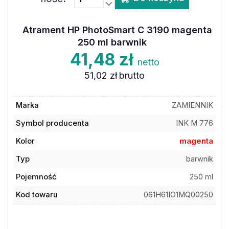
Atrament HP PhotoSmart C 3190 magenta
250 ml barwnik
41,48 zł
netto
51,02 zł
brutto
Marka
ZAMIENNIK
Symbol producenta
INK M 776
Kolor
magenta
Typ
barwnik
Pojemność
250 ml
Kod towaru
061H61IO1MQ00250