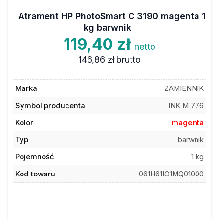
Atrament HP PhotoSmart C 3190 magenta 1
kg barwnik
119,40 zł
netto
146,86 zł
brutto
Marka
ZAMIENNIK
Symbol producenta
INK M 776
Kolor
magenta
Typ
barwnik
Pojemność
1 kg
Kod towaru
061H61IO1MQ01000