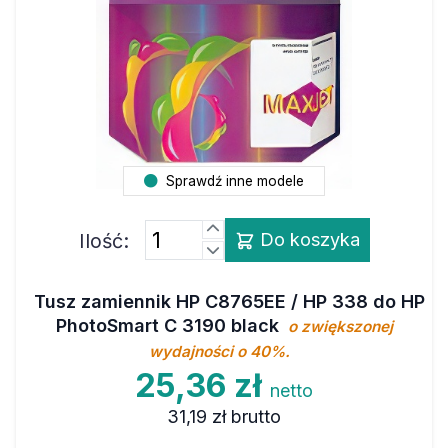
Sprawdź inne modele
Ilość:
Do koszyka
Tusz zamiennik HP C8765EE / HP 338 do HP
PhotoSmart C 3190 black
o zwiększonej
wydajności o 40%.
25,36 zł
netto
31,19 zł
brutto