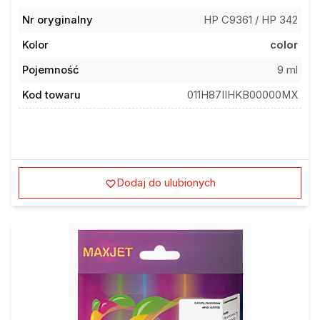
Nr oryginalny
HP C9361 / HP 342
Kolor
color
Pojemność
9 ml
Kod towaru
011H87IIHKB00000MX
Dodaj do ulubionych