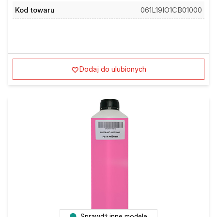
Kod towaru
061L19IO1CB01000
Dodaj do ulubionych
Sprawdź inne modele