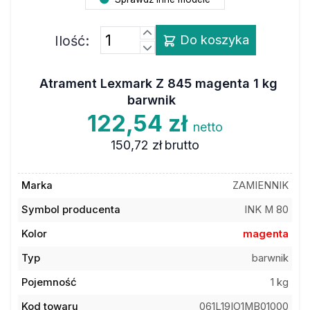
Ilość:
Do koszyka
Atrament Lexmark Z 845 magenta 1 kg
barwnik
122,54 zł
netto
150,72 zł
brutto
Marka
ZAMIENNIK
Symbol producenta
INK M 80
Kolor
magenta
Typ
barwnik
Pojemność
1 kg
Kod towaru
061L19IO1MB01000