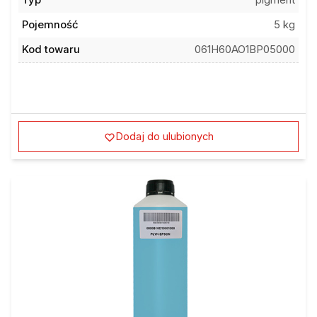
Typ
pigment
Pojemność
5 kg
Kod towaru
061H60AO1BP05000
Dodaj do ulubionych