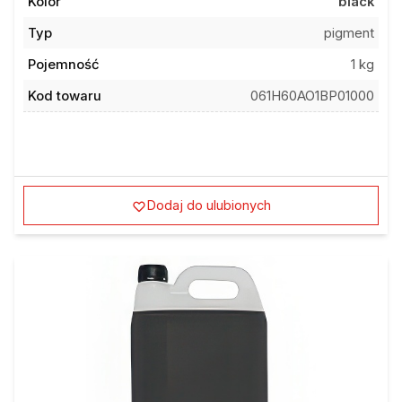
Kolor
black
Typ
pigment
Pojemność
1 kg
Kod towaru
061H60AO1BP01000
Dodaj do ulubionych