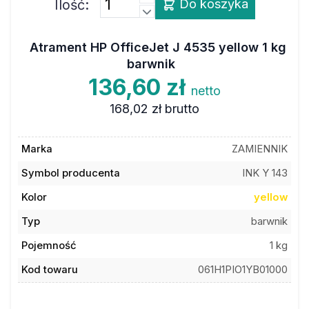
Ilość:
Do koszyka
Atrament HP OfficeJet J 4535 yellow 1 kg
barwnik
136,60 zł
netto
168,02 zł
brutto
Marka
ZAMIENNIK
Symbol producenta
INK Y 143
Kolor
yellow
Typ
barwnik
Pojemność
1 kg
Kod towaru
061H1PIO1YB01000