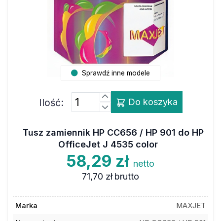
Sprawdź inne modele
Ilość:
Do koszyka
Tusz zamiennik HP CC656 / HP 901 do HP
OfficeJet J 4535 color
58,29 zł
netto
71,70 zł
brutto
Marka
MAXJET