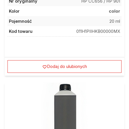
Nr oryginalny
HP CC656 / HP 901
Kolor
color
Pojemność
20 ml
Kod towaru
011H1PIIHKB00000MX
Dodaj do ulubionych