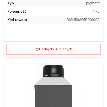
Typ
pigment
Pojemność
1 kg
Kod towaru
061H59AO1BP01000
Dodaj do ulubionych