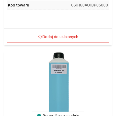
Kod towaru
061H60AO1BP05000
Dodaj do ulubionych
Sprawdź inne modele