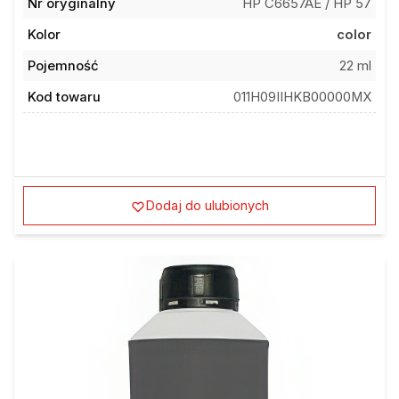
Nr oryginalny
HP C6657AE / HP 57
Kolor
color
Pojemność
22 ml
Kod towaru
011H09IIHKB00000MX
Dodaj do ulubionych