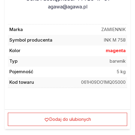
agawa@agawa.pl
Marka
ZAMIENNIK
Symbol producenta
INK M 758
Kolor
magenta
Typ
barwnik
Pojemność
5 kg
Kod towaru
061H09DO1MQ05000
Dodaj do ulubionych