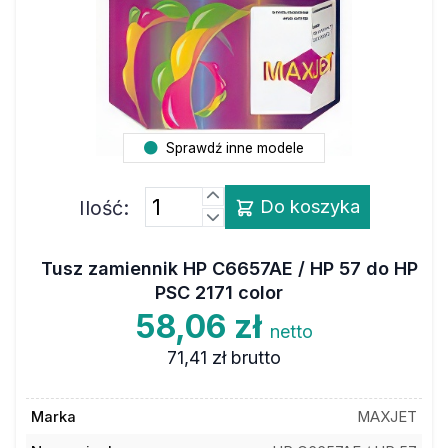
Sprawdź inne modele
Ilość:
Do koszyka
Tusz zamiennik HP C6657AE / HP 57 do HP
PSC 2171 color
58,06 zł
netto
71,41 zł
brutto
Marka
MAXJET