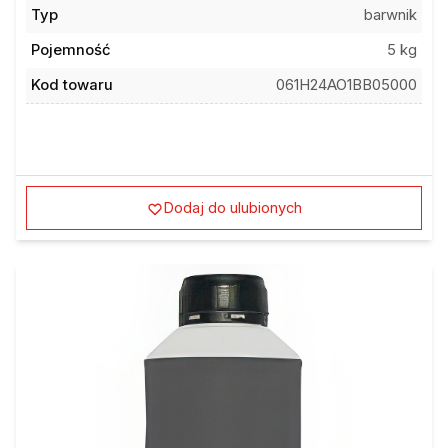
Typ
barwnik
Pojemność
5 kg
Kod towaru
061H24AO1BB05000
Dodaj do ulubionych