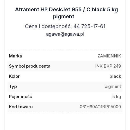
Atrament HP DeskJet 955 / C black 5 kg
pigment
Cena i dostępność: 44 725-17-61
agawa@agawa.pl
Marka
ZAMIENNIK
Symbol producenta
INK BKP 249
Kolor
black
Typ
pigment
Pojemność
5 kg
Kod towaru
061H60AO1BP05000