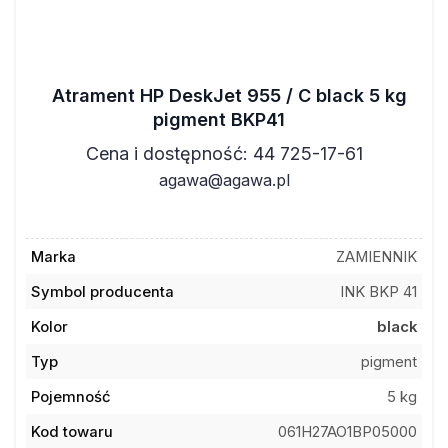
Atrament HP DeskJet 955 / C black 5 kg
pigment BKP41
Cena i dostępność: 44 725-17-61
agawa@agawa.pl
Marka
ZAMIENNIK
Symbol producenta
INK BKP 41
Kolor
black
Typ
pigment
Pojemność
5 kg
Kod towaru
061H27AO1BP05000