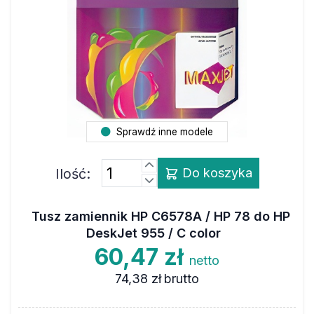
Sprawdź inne modele
Ilość:
Do koszyka
Tusz zamiennik HP C6578A / HP 78 do HP
DeskJet 955 / C color
60,47 zł
netto
74,38 zł
brutto
Marka
MAXJET