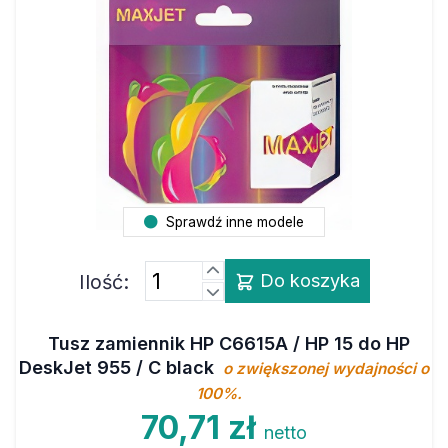
Sprawdź inne modele
Ilość:
Do koszyka
Tusz zamiennik HP C6615A / HP 15 do HP
DeskJet 955 / C black
o zwiększonej wydajności o
100%.
70,71 zł
netto
86,97 zł
brutto