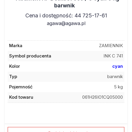
barwnik
Cena i dostępność: 44 725-17-61
agawa@agawa.pl
Marka
ZAMIENNIK
Symbol producenta
INK C 741
Kolor
cyan
Typ
barwnik
Pojemność
5 kg
Kod towaru
061H26IO1CQ05000
Dodaj do ulubionych