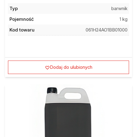
Typ
barwnik
Pojemność
1 kg
Kod towaru
061H24AO1BB01000
Dodaj do ulubionych