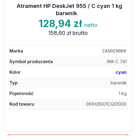
Atrament HP DeskJet 955 / C cyan 1 kg
barwnik
128,94 zł
netto
158,60 zł
brutto
Marka
ZAMIENNIK
Symbol producenta
INK C 741
Kolor
cyan
Typ
barwnik
Pojemność
1 kg
Kod towaru
061H26IO1CQ01000