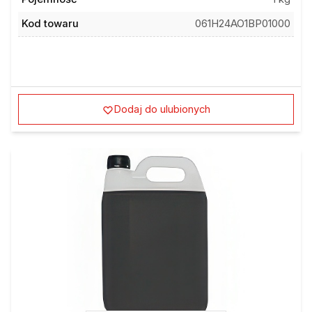
Kod towaru
061H24AO1BP01000
Dodaj do ulubionych
Sprawdź inne modele