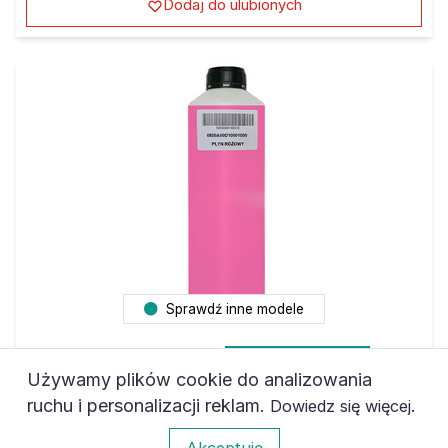
Sprawdź inne modele
Używamy plików cookie do analizowania
Ilość:
Do koszyka
ruchu i personalizacji reklam.
.
Dowiedz się więcej
0
Akceptuję
Atrament HP DeskJet 955 / C magenta 1 kg
barwnik