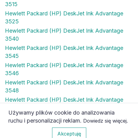
3515
Hewlett Packard (HP) DeskJet Ink Advantage
3525
Hewlett Packard (HP) DeskJet Ink Advantage
3540
Hewlett Packard (HP) DeskJet Ink Advantage
3545
Hewlett Packard (HP) DeskJet Ink Advantage
3546
Hewlett Packard (HP) DeskJet Ink Advantage
3548
Hewlett Packard (HP) DeskJet Ink Advantage
4515
Używamy plików cookie do analizowania
Hewlett Packard (HP) DeskJet Ink Advantage
ruchu i personalizacji reklam.
.
Dowiedz się więcej
4615
0
Akceptuję
Hewlett Packard (HP) DeskJet Ink Advantage