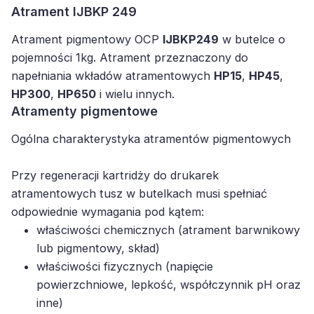
Atrament IJBKP 249
Atrament pigmentowy OCP
IJBKP249
w butelce o
pojemności 1kg. Atrament przeznaczony do
napełniania wkładów atramentowych
HP15
,
HP45
,
HP300
,
HP650
i wielu innych.
Atramenty pigmentowe
Ogólna charakterystyka atramentów pigmentowych
Przy regeneracji kartridży do drukarek
atramentowych tusz w butelkach musi spełniać
odpowiednie wymagania pod kątem:
właściwości chemicznych (atrament barwnikowy
lub pigmentowy, skład)
właściwości fizycznych (napięcie
powierzchniowe, lepkość, współczynnik pH oraz
inne)
procesu regeneracji kartridża (poprawny balans