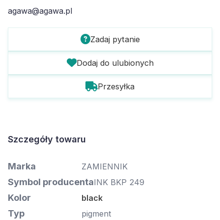
agawa@agawa.pl
Zadaj pytanie
Dodaj do ulubionych
Przesyłka
Szczegóły towaru
Marka
ZAMIENNIK
Symbol producenta
INK BKP 249
Kolor
black
Typ
pigment