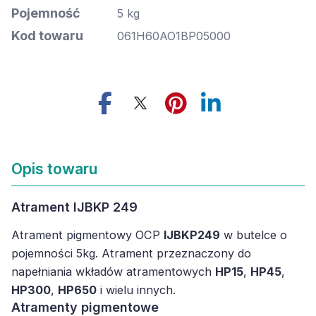
Pojemność
5 kg
Kod towaru
061H60AO1BP05000
Opis towaru
Atrament IJBKP 249
Atrament pigmentowy OCP
IJBKP249
w butelce o
pojemności 5kg. Atrament przeznaczony do
napełniania wkładów atramentowych
HP15
,
HP45
,
HP300
,
HP650
i wielu innych.
Atramenty pigmentowe