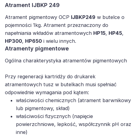
Atrament IJBKP 249
Atrament pigmentowy OCP
IJBKP249
w butelce o
pojemności 1kg. Atrament przeznaczony do
napełniania wkładów atramentowych
HP15
,
HP45
,
HP300
,
HP650
i wielu innych.
Atramenty pigmentowe
Ogólna charakterystyka atramentów pigmentowych
Przy regeneracji kartridży do drukarek
atramentowych tusz w butelkach musi spełniać
odpowiednie wymagania pod kątem:
właściwości chemicznych (atrament barwnikowy
lub pigmentowy, skład)
właściwości fizycznych (napięcie
powierzchniowe, lepkość, współczynnik pH oraz
inne)
procesu regeneracji kartridża (poprawny balans