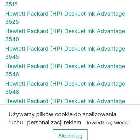
3515
Hewlett Packard (HP) DeskJet Ink Advantage
3525
Hewlett Packard (HP) DeskJet Ink Advantage
3540
Hewlett Packard (HP) DeskJet Ink Advantage
3545
Hewlett Packard (HP) DeskJet Ink Advantage
3546
Hewlett Packard (HP) DeskJet Ink Advantage
3548
Hewlett Packard (HP) DeskJet Ink Advantage
4515
Używamy plików cookie do analizowania
Hewlett Packard (HP) DeskJet Ink Advantage
ruchu i personalizacji reklam.
.
Dowiedz się więcej
4615
0
Akceptuję
Hewlett Packard (HP) DeskJet Ink Advantage