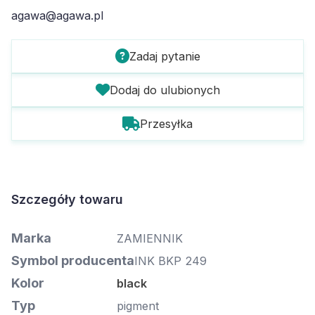
agawa@agawa.pl
Zadaj pytanie
Dodaj do ulubionych
Przesyłka
Szczegóły towaru
Marka
ZAMIENNIK
Symbol producenta
INK BKP 249
Kolor
black
Typ
pigment