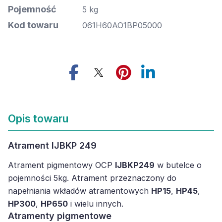
Pojemność
5 kg
Kod towaru
061H60AO1BP05000
Opis towaru
Atrament IJBKP 249
Atrament pigmentowy OCP
IJBKP249
w butelce o
pojemności 5kg. Atrament przeznaczony do
napełniania wkładów atramentowych
HP15
,
HP45
,
HP300
,
HP650
i wielu innych.
Atramenty pigmentowe