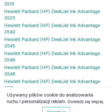
3515
Hewlett Packard (HP) DeskJet Ink Advantage
3525
Hewlett Packard (HP) DeskJet Ink Advantage
3540
Hewlett Packard (HP) DeskJet Ink Advantage
3545
Hewlett Packard (HP) DeskJet Ink Advantage
3546
Hewlett Packard (HP) DeskJet Ink Advantage
3548
Hewlett Packard (HP) DeskJet Ink Advantage
4515
Używamy plików cookie do analizowania
Hewlett Packard (HP) DeskJet Ink Advantage
ruchu i personalizacji reklam.
.
Dowiedz się więcej
4615
0
Akceptuję
Hewlett Packard (HP) DeskJet Ink Advantage