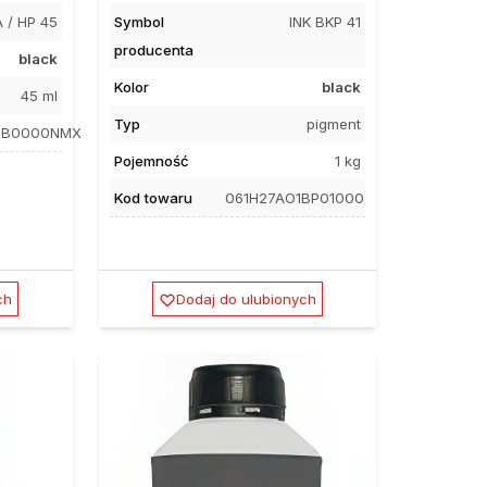
 / HP 45
Symbol
INK BKP 41
producenta
black
Kolor
black
45 ml
Typ
pigment
HBB0000NMX
Pojemność
1 kg
Kod towaru
061H27AO1BP01000
ch
Dodaj do ulubionych