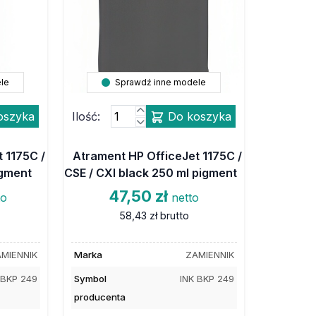
le
Sprawdź inne modele
oszyka
Ilość:
Do koszyka
 1175C /
Atrament HP OfficeJet 1175C /
igment
CSE / CXI black 250 ml pigment
47,50 zł
to
netto
58,43 zł
brutto
MIENNIK
Marka
ZAMIENNIK
 BKP 249
Symbol
INK BKP 249
producenta