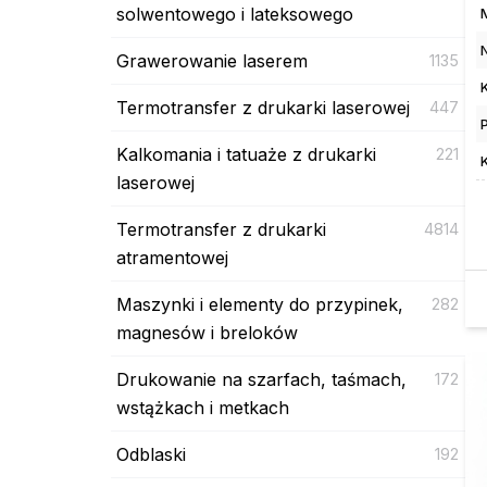
solwentowego i lateksowego
Grawerowanie laserem
1135
Termotransfer z drukarki laserowej
447
Kalkomania i tatuaże z drukarki
221
laserowej
Termotransfer z drukarki
4814
atramentowej
Maszynki i elementy do przypinek,
282
magnesów i breloków
Drukowanie na szarfach, taśmach,
172
wstążkach i metkach
Odblaski
192