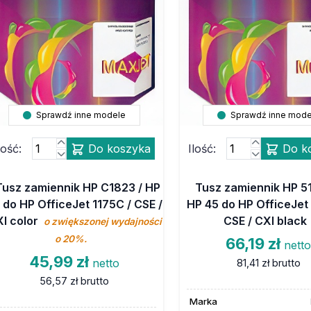
Sprawdź inne modele
Sprawdź inne mode
lość:
Do koszyka
Ilość:
Do k
Tusz zamiennik HP C1823 / HP
Tusz zamiennik HP 5
 do HP OfficeJet 1175C / CSE /
HP 45 do HP OfficeJet 
I color
CSE / CXI black
o zwiększonej wydajności
o 20%.
66,19 zł
nett
45,99 zł
netto
81,41 zł
brutto
56,57 zł
brutto
Marka