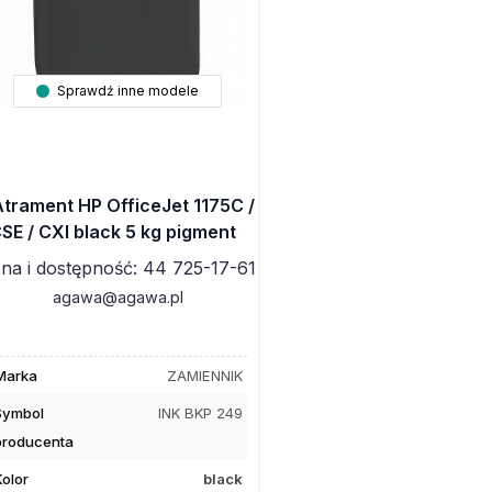
Sprawdź inne modele
Atrament HP OfficeJet 1175C /
SE / CXI black 5 kg pigment
na i dostępność: 44 725-17-61
agawa@agawa.pl
Marka
ZAMIENNIK
Symbol
INK BKP 249
producenta
Kolor
black