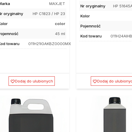
Marka
MAXJET
Nr oryginalny
HP 51645A
Nr oryginalny
HP C1823 / HP 23
Kolor
Kolor
color
Pojemność
Pojemność
45 ml
Kod towaru
011H24AI
Kod towaru
011H21IGAKBZ0000MX
Dodaj do ulubionych
Dodaj do ulubiony