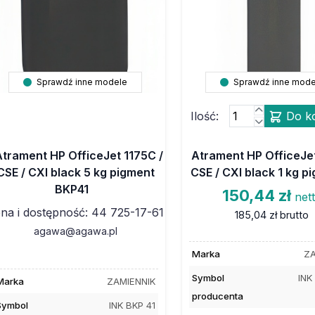
Sprawdź inne modele
Sprawdź inne mode
Ilość:
Do k
Atrament HP OfficeJet 1175C /
Atrament HP OfficeJet
CSE / CXI black 5 kg pigment
CSE / CXI black 1 kg p
BKP41
150,44 zł
net
na i dostępność: 44 725-17-61
185,04 zł
brutto
agawa@agawa.pl
Marka
ZA
Symbol
INK
Marka
ZAMIENNIK
producenta
Symbol
INK BKP 41