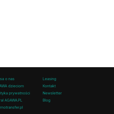
sa o nas
Leasing
AWA dzieciom
Kontakt
ityka prywatności
Newsletter
ral AGAWA.PL
Blog
motransfer.pl