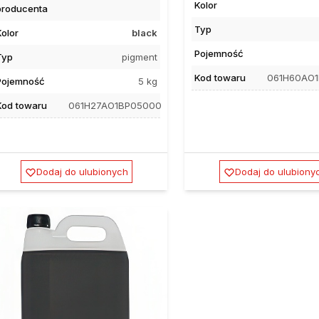
Kolor
producenta
Typ
Kolor
black
Pojemność
Typ
pigment
Kod towaru
061H60AO
Pojemność
5 kg
Kod towaru
061H27AO1BP05000
Dodaj do ulubionych
Dodaj do ulubiony