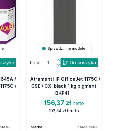
le
Sprawdź inne modele
oszyka
Ilość:
Do koszyka
1645A /
Atrament HP OfficeJet 1175C /
1175C /
CSE / CXI black 1 kg pigment
BKP41
156,37 zł
o
netto
192,34 zł
brutto
MAXJET
Marka
ZAMIENNIK