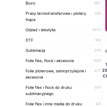
Biuro
987
Prasy termotransferowe i plotery
436
tnące
Odzież i tekstylia
5073
DTF
918
Sublimacja
2110
I
Folie flex, flock i akcesoria
1633
23
Folie ploterowe, samoprzylepne i
477
CX
akcesoria
Folie flex i flock do druku
509
sublimacyjnego
Folie flex i inne media do druku
441