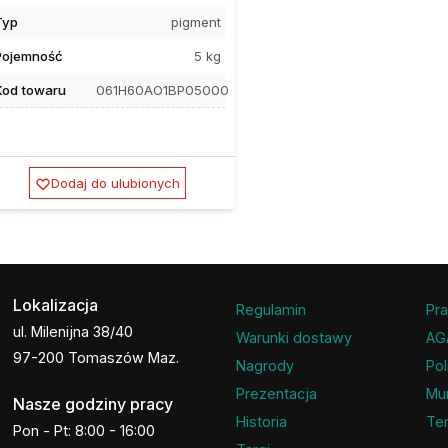
Typ
pigment
Pojemność
5 kg
Kod towaru
061H60AO1BP05000
Dodaj do ulubionych
Lokalizacja
Regulamin
Pra
ul. Milenijna 38/40
Warunki dostawy
AG
97-200 Tomaszów Maz.
Nagrody
Pol
Prezentacja
Mu
Nasze godziny pracy
Historia
Ter
Pon - Pt: 8:00 - 16:00