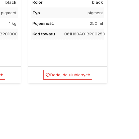
black
Kolor
black
pigment
Typ
pigment
1 kg
Pojemność
250 ml
1BP01000
Kod towaru
061H60AO1BP00250
ch
Dodaj do ulubionych