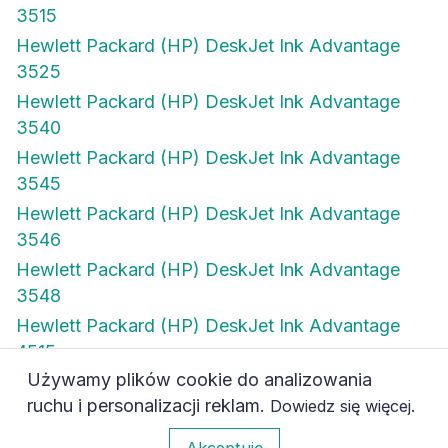
3515
Hewlett Packard (HP) DeskJet Ink Advantage
3525
Hewlett Packard (HP) DeskJet Ink Advantage
3540
Hewlett Packard (HP) DeskJet Ink Advantage
3545
Hewlett Packard (HP) DeskJet Ink Advantage
3546
Hewlett Packard (HP) DeskJet Ink Advantage
3548
Hewlett Packard (HP) DeskJet Ink Advantage
4515
Używamy plików cookie do analizowania
Hewlett Packard (HP) DeskJet Ink Advantage
ruchu i personalizacji reklam.
.
Dowiedz się więcej
4615
0
Akceptuję
Hewlett Packard (HP) DeskJet Ink Advantage