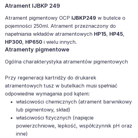
Atrament IJBKP 249
Atrament pigmentowy OCP
IJBKP249
w butelce o
pojemności 250ml. Atrament przeznaczony do
napełniania wkładów atramentowych
HP15
,
HP45
,
HP300
,
HP650
i wielu innych.
Atramenty pigmentowe
Ogólna charakterystyka atramentów pigmentowych
Przy regeneracji kartridży do drukarek
atramentowych tusz w butelkach musi spełniać
odpowiednie wymagania pod kątem:
właściwości chemicznych (atrament barwnikowy
lub pigmentowy, skład)
właściwości fizycznych (napięcie
powierzchniowe, lepkość, współczynnik pH oraz
inne)
procesu regeneracji kartridża (poprawny balans