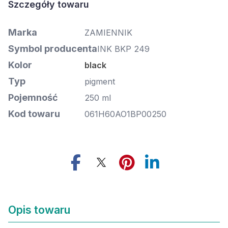
Marka
ZAMIENNIK
Symbol producenta
INK BKP 249
Kolor
black
Typ
pigment
Pojemność
250 ml
Kod towaru
061H60AO1BP00250
Opis towaru