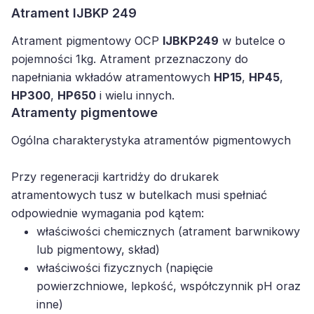
Atrament IJBKP 249
Atrament pigmentowy OCP
IJBKP249
w butelce o
pojemności 1kg. Atrament przeznaczony do
napełniania wkładów atramentowych
HP15
,
HP45
,
HP300
,
HP650
i wielu innych.
Atramenty pigmentowe
Ogólna charakterystyka atramentów pigmentowych
Przy regeneracji kartridży do drukarek
atramentowych tusz w butelkach musi spełniać
odpowiednie wymagania pod kątem:
właściwości chemicznych (atrament barwnikowy
lub pigmentowy, skład)
właściwości fizycznych (napięcie
powierzchniowe, lepkość, współczynnik pH oraz
inne)
procesu regeneracji kartridża (poprawny balans