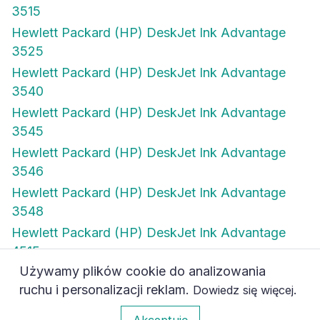
3515
Hewlett Packard (HP) DeskJet Ink Advantage
3525
Hewlett Packard (HP) DeskJet Ink Advantage
3540
Hewlett Packard (HP) DeskJet Ink Advantage
3545
Hewlett Packard (HP) DeskJet Ink Advantage
3546
Hewlett Packard (HP) DeskJet Ink Advantage
3548
Hewlett Packard (HP) DeskJet Ink Advantage
4515
Używamy plików cookie do analizowania
Hewlett Packard (HP) DeskJet Ink Advantage
ruchu i personalizacji reklam.
.
Dowiedz się więcej
4615
0
Akceptuję
Hewlett Packard (HP) DeskJet Ink Advantage