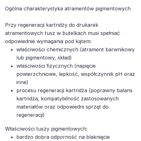
Ogólna charakterystyka atramentów pigmentowych
Przy regeneracji kartridży do drukarek
atramentowych tusz w butelkach musi spełniać
odpowiednie wymagania pod kątem:
właściwości chemicznych (atrament barwnikowy
lub pigmentowy, skład)
właściwości fizycznych (napięcie
powierzchniowe, lepkość, współczynnik pH oraz
inne)
procesu regeneracji kartridża (poprawny balans
kartridża, kompatybilność zastosowanych
materiałów oraz odpowiedni sprzęt do
regeneracji)
Właściwości tuszy pigmentowych:
bardzo dobra odporność na blaknięcie