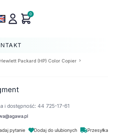
0
ONTAKT
Hewlett Packard (HP) Color Copier
igment
a i dostępność: 44 725-17-61
wa@agawa.pl
adaj pytanie
Dodaj do ulubionych
Przesyłka