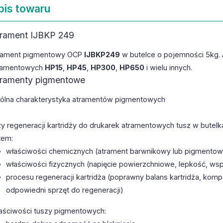
pis towaru
rament IJBKP 249
rament pigmentowy OCP
IJBKP249
w butelce o pojemności 5kg. 
ramentowych
HP15
,
HP45
,
HP300
,
HP650
i wielu innych.
ramenty pigmentowe
ólna charakterystyka atramentów pigmentowych
zy regeneracji kartridży do drukarek atramentowych tusz w bute
tem:
właściwości chemicznych (atrament barwnikowy lub pigmentowy
właściwości fizycznych (napięcie powierzchniowe, lepkość, wsp
procesu regeneracji kartridża (poprawny balans kartridża, kom
odpowiedni sprzęt do regeneracji)
aściwości tuszy pigmentowych: