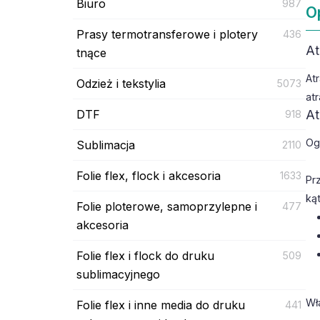
Biuro
987
O
Prasy termotransferowe i plotery
436
At
tnące
At
Odzież i tekstylia
5073
at
DTF
At
918
Og
Sublimacja
2110
Folie flex, flock i akcesoria
1633
Pr
ką
Folie ploterowe, samoprzylepne i
477
akcesoria
Folie flex i flock do druku
509
sublimacyjnego
Wł
Folie flex i inne media do druku
441