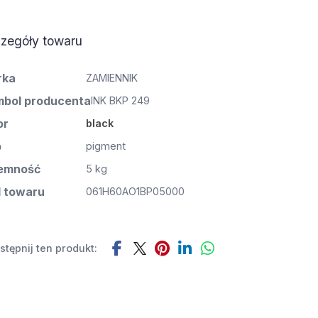
zegóły towaru
rka
ZAMIENNIK
bol producenta
INK BKP 249
or
black
p
pigment
emność
5 kg
 towaru
061H60AO1BP05000
tępnij ten produkt: