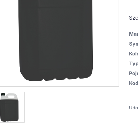
Szc
Ma
Sym
Kol
Ty
Poj
Kod
Udos