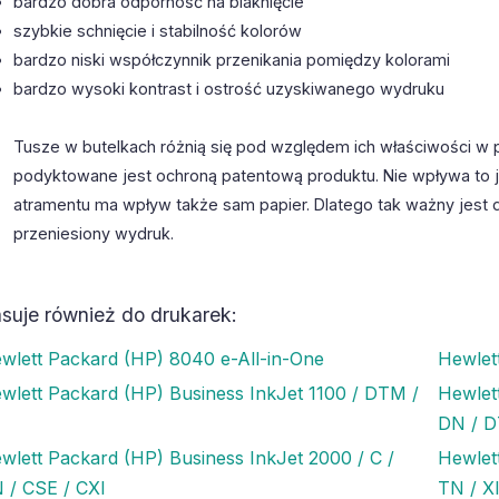
bardzo dobra odporność na blaknięcie
szybkie schnięcie i stabilność kolorów
bardzo niski współczynnik przenikania pomiędzy kolorami
bardzo wysoki kontrast i ostrość uzyskiwanego wydruku
Tusze w butelkach różnią się pod względem ich właściwości w 
podyktowane jest ochroną patentową produktu. Nie wpływa to 
atramentu ma wpływ także sam papier. Dlatego tak ważny jest 
przeniesiony wydruk.
suje również do drukarek:
wlett Packard (HP) 8040 e-All-in-One
Hewlet
wlett Packard (HP) Business InkJet 1100 / DTM /
Hewlet
DN / 
wlett Packard (HP) Business InkJet 2000 / C /
Hewlet
 / CSE / CXI
TN / X