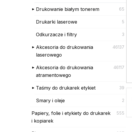
Drukowanie białym tonerem
65
Drukarki laserowe
5
Odkurzacze i filtry
3
Akcesoria do drukowania
46137
laserowego
Akcesoria do drukowania
46117
atramentowego
Taśmy do drukarek etykiet
39
Smary i oleje
2
Papiery, folie i etykiety do drukarek
555
i kopiarek