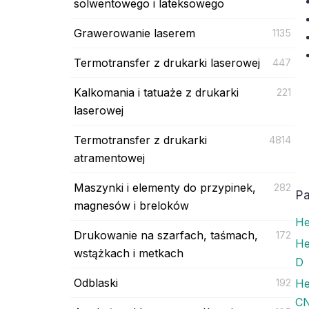
solwentowego i lateksowego
Grawerowanie laserem
1135
Termotransfer z drukarki laserowej
447
Kalkomania i tatuaże z drukarki
221
laserowej
Termotransfer z drukarki
4814
atramentowej
Maszynki i elementy do przypinek,
282
Pa
magnesów i breloków
He
Drukowanie na szarfach, taśmach,
172
He
wstążkach i metkach
D
Odblaski
192
He
CN