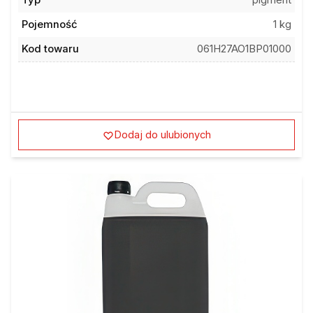
Typ
pigment
Pojemność
1 kg
Kod towaru
061H27AO1BP01000
Dodaj do ulubionych