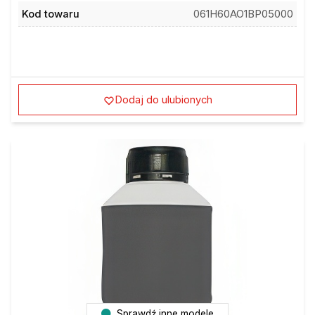
Kod towaru
061H60AO1BP05000
Dodaj do ulubionych
Sprawdź inne modele