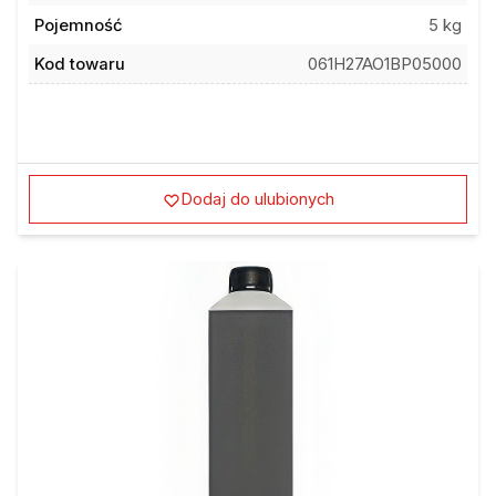
Pojemność
5 kg
Kod towaru
061H27AO1BP05000
Dodaj do ulubionych