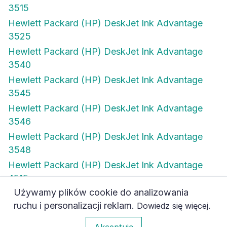
3515
Hewlett Packard (HP) DeskJet Ink Advantage
3525
Hewlett Packard (HP) DeskJet Ink Advantage
3540
Hewlett Packard (HP) DeskJet Ink Advantage
3545
Hewlett Packard (HP) DeskJet Ink Advantage
3546
Hewlett Packard (HP) DeskJet Ink Advantage
3548
Hewlett Packard (HP) DeskJet Ink Advantage
4515
Używamy plików cookie do analizowania
Hewlett Packard (HP) DeskJet Ink Advantage
ruchu i personalizacji reklam.
.
Dowiedz się więcej
4615
0
Akceptuję
Hewlett Packard (HP) DeskJet Ink Advantage