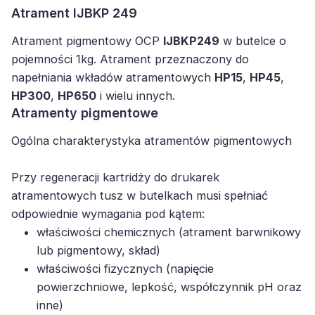
Atrament IJBKP 249
Atrament pigmentowy OCP
IJBKP249
w butelce o
pojemności 1kg. Atrament przeznaczony do
napełniania wkładów atramentowych
HP15
,
HP45
,
HP300
,
HP650
i wielu innych.
Atramenty pigmentowe
Ogólna charakterystyka atramentów pigmentowych
Przy regeneracji kartridży do drukarek
atramentowych tusz w butelkach musi spełniać
odpowiednie wymagania pod kątem:
właściwości chemicznych (atrament barwnikowy
lub pigmentowy, skład)
właściwości fizycznych (napięcie
powierzchniowe, lepkość, współczynnik pH oraz
inne)
procesu regeneracji kartridża (poprawny balans