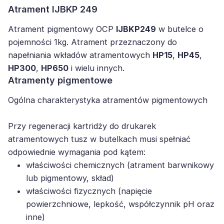
Atrament IJBKP 249
Atrament pigmentowy OCP
IJBKP249
w butelce o
pojemności 1kg. Atrament przeznaczony do
napełniania wkładów atramentowych
HP15
,
HP45
,
HP300
,
HP650
i wielu innych.
Atramenty pigmentowe
Ogólna charakterystyka atramentów pigmentowych
Przy regeneracji kartridży do drukarek
atramentowych tusz w butelkach musi spełniać
odpowiednie wymagania pod kątem:
właściwości chemicznych (atrament barwnikowy
lub pigmentowy, skład)
właściwości fizycznych (napięcie
powierzchniowe, lepkość, współczynnik pH oraz
inne)
procesu regeneracji kartridża (poprawny balans