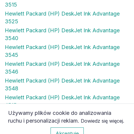
3515
Hewlett Packard (HP) DeskJet Ink Advantage
3525
Hewlett Packard (HP) DeskJet Ink Advantage
3540
Hewlett Packard (HP) DeskJet Ink Advantage
3545
Hewlett Packard (HP) DeskJet Ink Advantage
3546
Hewlett Packard (HP) DeskJet Ink Advantage
3548
Hewlett Packard (HP) DeskJet Ink Advantage
4515
Używamy plików cookie do analizowania
Hewlett Packard (HP) DeskJet Ink Advantage
ruchu i personalizacji reklam.
.
Dowiedz się więcej
4615
0
Akceptuję
Hewlett Packard (HP) DeskJet Ink Advantage