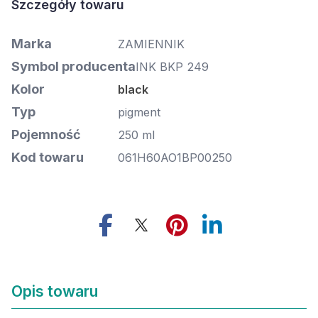
Marka
ZAMIENNIK
Symbol producenta
INK BKP 249
Kolor
black
Typ
pigment
Pojemność
250 ml
Kod towaru
061H60AO1BP00250
Opis towaru