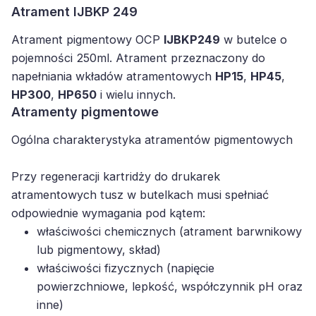
Atrament IJBKP 249
Atrament pigmentowy OCP
IJBKP249
w butelce o
pojemności 250ml. Atrament przeznaczony do
napełniania wkładów atramentowych
HP15
,
HP45
,
HP300
,
HP650
i wielu innych.
Atramenty pigmentowe
Ogólna charakterystyka atramentów pigmentowych
Przy regeneracji kartridży do drukarek
atramentowych tusz w butelkach musi spełniać
odpowiednie wymagania pod kątem:
właściwości chemicznych (atrament barwnikowy
lub pigmentowy, skład)
właściwości fizycznych (napięcie
powierzchniowe, lepkość, współczynnik pH oraz
inne)
procesu regeneracji kartridża (poprawny balans