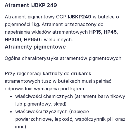
Atrament IJBKP 249
Atrament pigmentowy OCP
IJBKP249
w butelce o
pojemności 1kg. Atrament przeznaczony do
napełniania wkładów atramentowych
HP15
,
HP45
,
HP300
,
HP650
i wielu innych.
Atramenty pigmentowe
Ogólna charakterystyka atramentów pigmentowych
Przy regeneracji kartridży do drukarek
atramentowych tusz w butelkach musi spełniać
odpowiednie wymagania pod kątem:
właściwości chemicznych (atrament barwnikowy
lub pigmentowy, skład)
właściwości fizycznych (napięcie
powierzchniowe, lepkość, współczynnik pH oraz
inne)
procesu regeneracji kartridża (poprawny balans