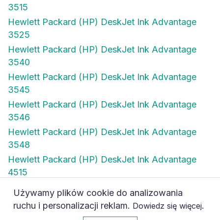
3515
Hewlett Packard (HP) DeskJet Ink Advantage
3525
Hewlett Packard (HP) DeskJet Ink Advantage
3540
Hewlett Packard (HP) DeskJet Ink Advantage
3545
Hewlett Packard (HP) DeskJet Ink Advantage
3546
Hewlett Packard (HP) DeskJet Ink Advantage
3548
Hewlett Packard (HP) DeskJet Ink Advantage
4515
Używamy plików cookie do analizowania
Hewlett Packard (HP) DeskJet Ink Advantage
ruchu i personalizacji reklam.
.
Dowiedz się więcej
4615
0
Akceptuję
Hewlett Packard (HP) DeskJet Ink Advantage